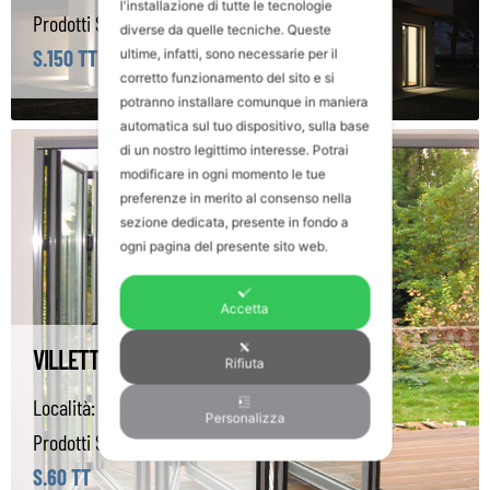
l'installazione di tutte le tecnologie
Prodotti Sunroom utilizzati:
diverse da quelle tecniche. Queste
S.150 TT
,
Tuttovetro Slide
ultime, infatti, sono necessarie per il
corretto funzionamento del sito e si
potranno installare comunque in maniera
automatica sul tuo dispositivo, sulla base
di un nostro legittimo interesse. Potrai
modificare in ogni momento le tue
preferenze in merito al consenso nella
sezione dedicata, presente in fondo a
ogni pagina del presente sito web.
Accetta
VILLETTA DI CAMPAGNA
Rifiuta
Località:
Norfolk (UK)
Personalizza
Prodotti Sunroom utilizzati:
S.60 TT