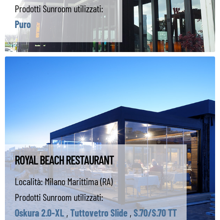
Prodotti Sunroom utilizzati:
Puro
ROYAL BEACH RESTAURANT
Località:
Milano Marittima (RA)
Prodotti Sunroom utilizzati:
Oskura 2.0-XL
,
Tuttovetro Slide
,
S.70/S.70 TT