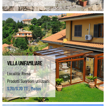
VILLA UNIFAMILIARE
Località:
Roma
Prodotti Sunroom utilizzati:
S.70/S.70 TT
,
Motus