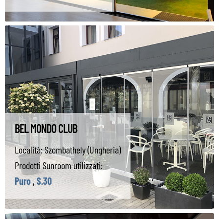
BEL MONDO CLUB
Località:
Szombathely (Ungheria)
Prodotti Sunroom utilizzati:
Puro
,
S.30