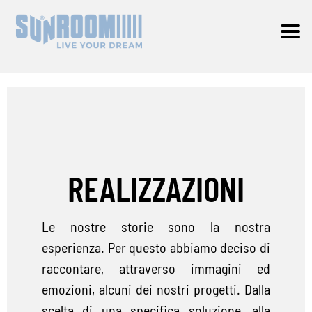
Vai
Vai
alla
al
CHI SIAMO
navigazione
contenuto
PRODOTTI
Espa
il
REALIZZAZIONI
men
REALIZZAZIONI
child
PRIVATI
CONTRACT
Le nostre storie sono la nostra
esperienza. Per questo abbiamo deciso di
SHOP
raccontare, attraverso immagini ed
emozioni, alcuni dei nostri progetti. Dalla
FAQ
scelta di una specifica soluzione, alla