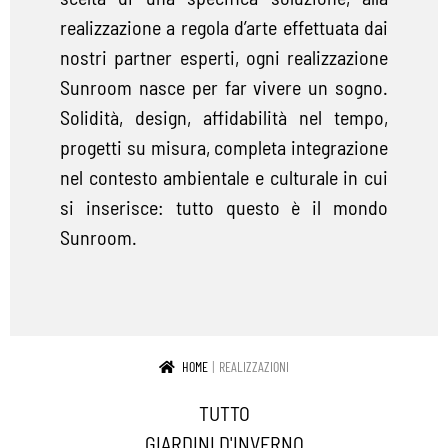
realizzazione a regola d’arte effettuata dai
IN EVIDENZA
nostri partner esperti, ogni realizzazione
CONTATTI
Sunroom nasce per far vivere un sogno.
Solidità, design, affidabilità nel tempo,
IT
Espa
progetti su misura, completa integrazione
il
nel contesto ambientale e culturale in cui
men
si inserisce: tutto questo è il mondo
child
Sunroom.
HOME
REALIZZAZIONI
TUTTO
GIARDINI D'INVERNO