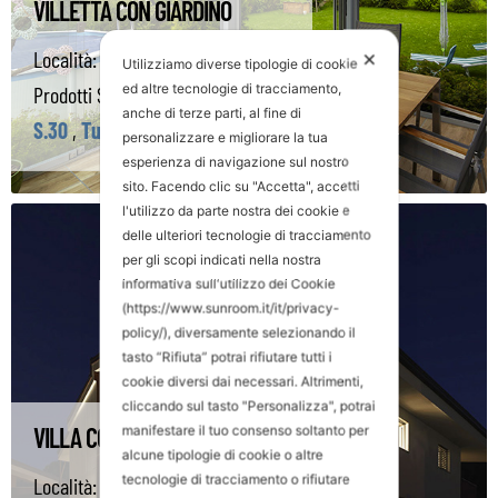
VILLETTA CON GIARDINO
Località:
Niederösterreich (Austria)
✕
Utilizziamo diverse tipologie di cookie
ed altre tecnologie di tracciamento,
Prodotti Sunroom utilizzati:
anche di terze parti, al fine di
S.30
,
Tuttovetro Slide
personalizzare e migliorare la tua
esperienza di navigazione sul nostro
sito. Facendo clic su "Accetta", accetti
l'utilizzo da parte nostra dei cookie e
delle ulteriori tecnologie di tracciamento
per gli scopi indicati nella nostra
informativa sull'utilizzo dei Cookie
(https://www.sunroom.it/it/privacy-
policy/), diversamente selezionando il
tasto “Rifiuta” potrai rifiutare tutti i
cookie diversi dai necessari. Altrimenti,
cliccando sul tasto "Personalizza", potrai
VILLA CON PISCINA
manifestare il tuo consenso soltanto per
alcune tipologie di cookie o altre
tecnologie di tracciamento o rifiutare
Località:
Faenza