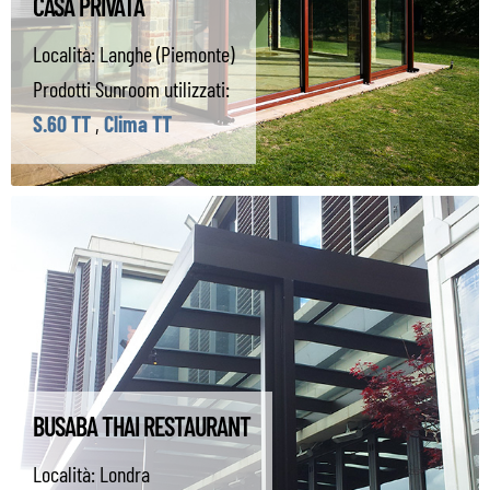
CASA PRIVATA
Località:
Langhe (Piemonte)
Prodotti Sunroom utilizzati:
S.60 TT
,
Clima TT
BUSABA THAI RESTAURANT
Località:
Londra