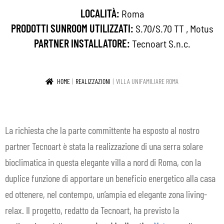
LOCALITÀ:
Roma
IN EVIDENZA
PRODOTTI SUNROOM UTILIZZATI:
S.70/S.70 TT
,
Motus
CONTATTI
PARTNER INSTALLATORE:
Tecnoart S.n.c.
IT
Espa
HOME
REALIZZAZIONI
VILLA UNIFAMILIARE ROMA
il
men
child
La richiesta che la parte committente ha esposto al nostro
partner Tecnoart è stata la realizzazione di una serra solare
bioclimatica in questa elegante villa a nord di Roma, con la
duplice funzione di apportare un beneficio energetico alla casa
ed ottenere, nel contempo, un’ampia ed elegante zona living-
relax. Il progetto, redatto da Tecnoart, ha previsto la