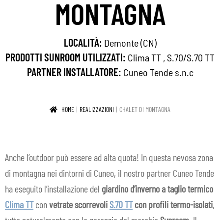
MONTAGNA
IN EVIDENZA
CONTATTI
LOCALITÀ:
Demonte (CN)
PRODOTTI SUNROOM UTILIZZATI:
Clima TT
,
S.70/S.70 TT
IT
Espa
PARTNER INSTALLATORE:
Cuneo Tende s.n.c
il
men
HOME
REALIZZAZIONI
CHALET DI MONTAGNA
child
Anche l’outdoor può essere ad alta quota! In questa nevosa zona
di montagna nei dintorni di Cuneo, il nostro partner Cuneo Tende
ha eseguito l’installazione del
giardino d’inverno a taglio termico
Clima TT
con
vetrate scorrevoli
S.70 TT
con profili termo-isolati
,
tutto naturalmente con la garanzia del marchio
Sunroom
. Il