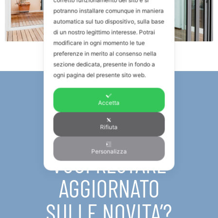
corretto funzionamento del sito e si
potranno installare comunque in maniera
automatica sul tuo dispositivo, sulla base
di un nostro legittimo interesse. Potrai
modificare in ogni momento le tue
preferenze in merito al consenso nella
sezione dedicata, presente in fondo a
ogni pagina del presente sito web.
Accetta
NEWSLETTER
Rifiuta
Personalizza
VUOI RESTARE
AGGIORNATO
SULLE NOVITA’?