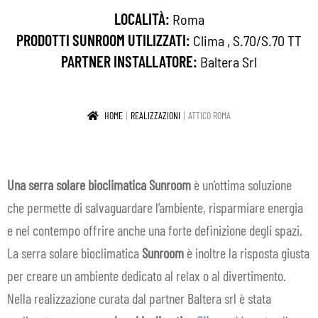
LOCALITÀ:
Roma
IN EVIDENZA
PRODOTTI SUNROOM UTILIZZATI:
Clima
,
S.70/S.70 TT
CONTATTI
PARTNER INSTALLATORE:
Baltera Srl
IT
Espa
HOME
REALIZZAZIONI
ATTICO ROMA
il
men
child
Una serra solare bioclimatica
Sunroom
è un’ottima soluzione
che permette di salvaguardare l’ambiente, risparmiare energia
e nel contempo offrire anche una forte definizione degli spazi.
La serra solare bioclimatica
Sunroom
è inoltre la risposta giusta
per creare un ambiente dedicato al relax o al divertimento.
Nella realizzazione curata dal partner Baltera srl è stata