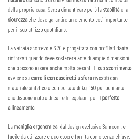
Espa
men
della propria casa. Senza dimenticare però la
stabilità
e la
il
child
REALIZZAZIONI
sicurezza
che deve garantire un elemento così importante
men
per il suo utilizzo quotidiano.
child
PRIVATI
La vetrata scorrevole S.70 è progettata con profilati d’anta
CONTRACT
rinforzati quando deve sostenere ante di ampie dimensioni
SHOP
che possono essere anche molto pesanti. Il suo
scorrimento
avviene su
carrelli con cuscinetti a sfera
rivestiti con
FAQ
materiale sintetico e con portata di kg. 150 per ogni anta
che dispone inoltre di carrelli regolabili per il
perfetto
IN EVIDENZA
allineamento
.
CONTATTI
La
maniglia ergonomica
, dal design esclusivo Sunroom, è
IT
Espa
facile da utilizzare e può essere fornita con o senza chiave.