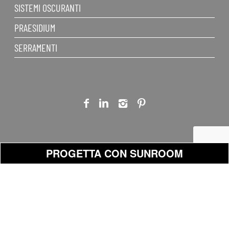
SISTEMI OSCURANTI
PRAESIDIUM
SERRAMENTI
PROGETTA CON SUNROOM
2023 - Sunroom
PROGETTO GRAFICO:
Info
Whistleblowing
privacy
SpA Via
Binario01 - binario01.com
Legali
Mercadante, 10 -
| RENDER: Claudio Pedini
47841 Cattolica
- Potographer 3D | WEB