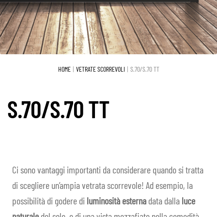
il
child
Vetrate scorrevoli
Espa
men
il
child
S.150 TT
men
child
S.78
HOME
VETRATE SCORREVOLI
S.70/S.70 TT
S.70/S.70 TT
S.70/S.70 TT
S.70 Verticale
S.50
Sistemi Oscuranti
Espa
Ci sono vantaggi importanti da considerare quando si tratta
il
di scegliere un’ampia vetrata scorrevole! Ad esempio, la
Praesidium
Espa
men
possibilità di godere di
luminosità esterna
data dalla
luce
il
child
Serramenti
naturale
del sole, o di una vista mozzafiato nella comodità