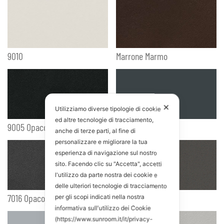
9010
Marrone Marmo
✕
Utilizziamo diverse tipologie di cookie
ed altre tecnologie di tracciamento,
9005 Opaco
Grigio Marmo
anche di terze parti, al fine di
personalizzare e migliorare la tua
esperienza di navigazione sul nostro
sito. Facendo clic su "Accetta", accetti
l'utilizzo da parte nostra dei cookie e
delle ulteriori tecnologie di tracciamento
7016 Opaco
9007
per gli scopi indicati nella nostra
informativa sull'utilizzo dei Cookie
(https://www.sunroom.it/it/privacy-