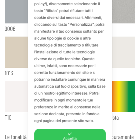
policy/), diversamente selezionando il
tasto “Rifiuta” potrai rifiutare tutti i
cookie diversi dai necessari. Altrimenti,
cliccando sul tasto "Personalizza", potrai
9006
7035
manifestare il tuo consenso soltanto per
alcune tipologie di cookie o altre
tecnologie di tracciamento o rifiutare
l'installazione di tutte le tecnologie
diverse da quelle tecniche. Queste
ultime, infatti, sono necessarie per il
1013
9016
corretto funzionamento del sito e si
potranno installare comunque in maniera
automatica sul tuo dispositivo, sulla base
di un nostro legittimo interesse. Potrai
modificare in ogni momento le tue
preferenze in merito al consenso nella
sezione dedicata, presente in fondo a
T10
Colorazioni a richiesta
ogni pagina del presente sito web.
Le tonalità dei campioni colori rappresentate sono puramente
Accetta