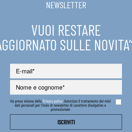
NEWSLETTER
VUOI RESTARE
AGGIORNATO SULLE NOVITA’
Ho preso visione della
Privacy policy
. Autorizzo il trattamento dei miei
dati personali per l’invio di newsletter di carattere divulgativo e
promozionale