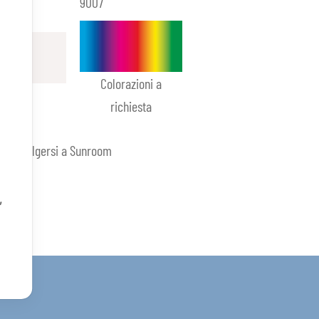
paco
9007
Colorazioni a
richiesta
ica rivolgersi a Sunroom
,