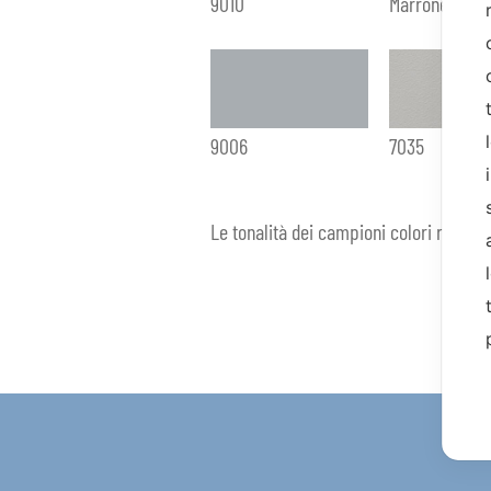
9010
Marrone Mar
9006
7035
Le tonalità dei campioni colori rappre