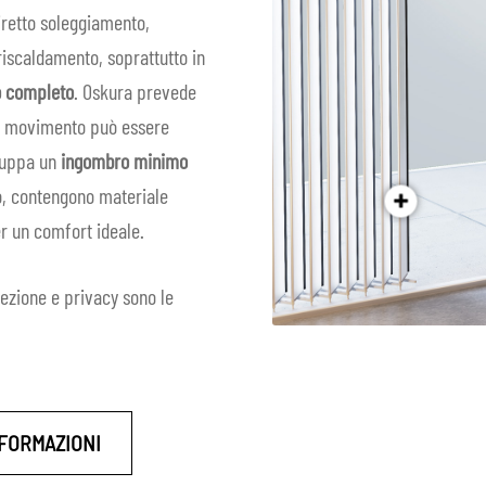
iretto soleggiamento,
urriscaldamento, soprattutto in
 completo
. Oskura prevede
suo movimento può essere
iluppa un
ingombro minimo
so, contengono materiale
er un comfort ideale.
ezione e privacy sono le
NFORMAZIONI