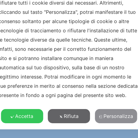
mo
9005 Opaco
Grigio Marmo
7016 O
rifiutare tutti i cookie diversi dai necessari. Altrimenti,
cliccando sul tasto "Personalizza", potrai manifestare il tuo
consenso soltanto per alcune tipologie di cookie o altre
tecnologie di tracciamento o rifiutare l'installazione di tutte
le tecnologie diverse da quelle tecniche. Queste ultime,
1013
9016
T10
infatti, sono necessarie per il corretto funzionamento del
sito e si potranno installare comunque in maniera
sentate sono puramente indicative. Per l'effettiva veridicità cromat
automatica sul tuo dispositivo, sulla base di un nostro
legittimo interesse. Potrai modificare in ogni momento le
tue preferenze in merito al consenso nella sezione dedicata
presente in fondo a ogni pagina del presente sito web.
Accetta
Rifiuta
Personalizza