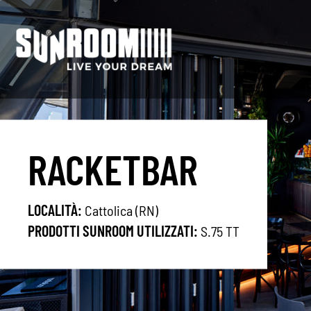
Vai
Vai
alla
al
navigazione
contenuto
RACKETBAR
LOCALITÀ:
Cattolica (RN)
PRODOTTI SUNROOM UTILIZZATI:
S.75 TT