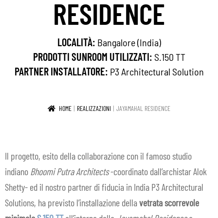
RESIDENCE
IN EVIDENZA
CONTATTI
LOCALITÀ:
Bangalore (India)
PRODOTTI SUNROOM UTILIZZATI:
S.150 TT
IT
Espa
PARTNER INSTALLATORE:
P3 Architectural Solution
il
men
HOME
REALIZZAZIONI
JAYAMAHAL RESIDENCE
child
Il progetto, esito della collaborazione con il famoso studio
indiano
Bhoomi Putra Architects
-coordinato dall’archistar Alok
Shetty- ed il nostro partner di fiducia in India P3 Architectural
Solutions, ha previsto l’installazione della
vetrata
scorrevole
minimale
S.150 TT
all’interno della
Jayamahal Residence
a