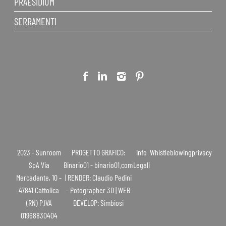
PRAESIDIUM
SERRAMENTI
2023 - Sunroom
PROGETTO GRAFICO:
Info
Whistleblowing
privacy
SpA Via
Binario01 - binario01.com
Legali
Mercadante, 10 -
| RENDER: Claudio Pedini
47841 Cattolica
- Potographer 3D | WEB
(RN) P.IVA
DEVELOP: Simbiosi
01968830404