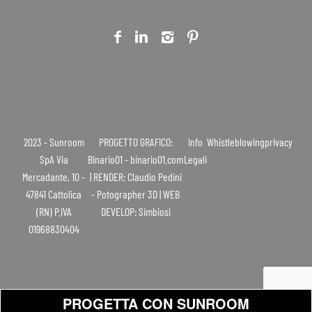
2023 - Sunroom
PROGETTO GRAFICO:
Info
Whistleblowing
privacy
SpA Via
Binario01 - binario01.com
Legali
Mercadante, 10 -
| RENDER: Claudio Pedini
47841 Cattolica
- Potographer 3D | WEB
(RN) P.IVA
DEVELOP: Simbiosi
01968830404
PROGETTA CON SUNROOM