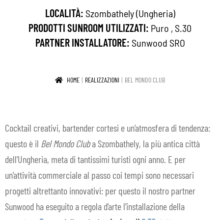
LOCALITÀ:
Szombathely (Ungheria)
IN EVIDENZA
PRODOTTI SUNROOM UTILIZZATI:
Puro
,
S.30
CONTATTI
PARTNER INSTALLATORE:
Sunwood SRO
IT
Espa
HOME
REALIZZAZIONI
BEL MONDO CLUB
il
men
child
Cocktail creativi, bartender cortesi e un’atmosfera di tendenza:
questo è il
Bel Mondo Club
a Szombathely, la più antica città
dell’Ungheria, meta di tantissimi turisti ogni anno. E per
un’attività commerciale al passo coi tempi sono necessari
progetti altrettanto innovativi: per questo il nostro partner
Sunwood ha eseguito a regola d’arte l’installazione della