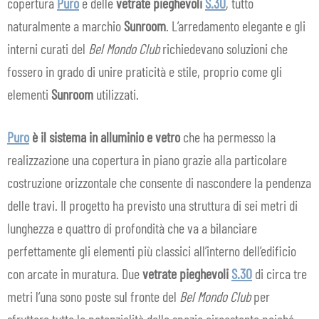
copertura
Puro
e delle
vetrate pieghevoli
S.30
, tutto
naturalmente a marchio
Sunroom
. L’arredamento elegante e gli
interni curati del
Bel Mondo Club
richiedevano soluzioni che
fossero in grado di unire praticità e stile, proprio come gli
elementi
Sunroom
utilizzati.
Puro
è il sistema in alluminio e vetro
che ha permesso la
realizzazione una copertura in piano grazie alla particolare
costruzione orizzontale che consente di nascondere la pendenza
delle travi. Il progetto ha previsto una struttura di sei metri di
lunghezza e quattro di profondità che va a bilanciare
perfettamente gli elementi più classici all’interno dell’edificio
con arcate in muratura. Due
vetrate pieghevoli
S.30
di circa tre
metri l’una sono poste sul fronte del
Bel Mondo Club
per
sfruttare tutte le potenzialità dello spazio circostante poiché,