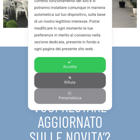
corretto funzionamento del sito e si
potranno installare comunque in maniera
automatica sul tuo dispositivo, sulla base
di un nostro legittimo interesse. Potrai
modificare in ogni momento le tue
preferenze in merito al consenso nella
sezione dedicata, presente in fondo a
ogni pagina del presente sito web.
Accetta
NEWSLETTER
Rifiuta
Personalizza
VUOI RESTARE
AGGIORNATO
SULLE NOVITA’?