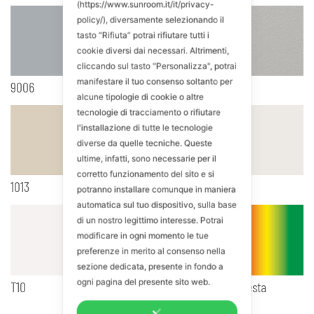
(https://www.sunroom.it/it/privacy-
policy/), diversamente selezionando il
tasto “Rifiuta” potrai rifiutare tutti i
cookie diversi dai necessari. Altrimenti,
cliccando sul tasto "Personalizza", potrai
manifestare il tuo consenso soltanto per
9006
7035
alcune tipologie di cookie o altre
tecnologie di tracciamento o rifiutare
l'installazione di tutte le tecnologie
diverse da quelle tecniche. Queste
ultime, infatti, sono necessarie per il
corretto funzionamento del sito e si
1013
9016
potranno installare comunque in maniera
automatica sul tuo dispositivo, sulla base
di un nostro legittimo interesse. Potrai
modificare in ogni momento le tue
preferenze in merito al consenso nella
sezione dedicata, presente in fondo a
ogni pagina del presente sito web.
T10
Colorazioni a richiesta