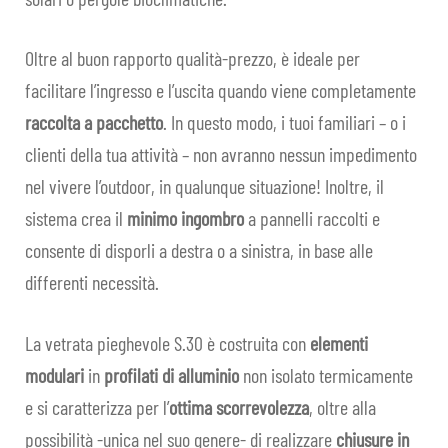
men
child
PRIVATI
Oltre al buon rapporto qualità-prezzo, è ideale per
facilitare l’ingresso e l’uscita quando viene completamente
CONTRACT
raccolta a pacchetto
. In questo modo, i tuoi familiari – o i
clienti della tua attività – non avranno nessun impedimento
SHOP
nel vivere l’outdoor, in qualunque situazione! Inoltre, il
FAQ
sistema crea il
minimo ingombro
a pannelli raccolti e
consente di disporli a destra o a sinistra, in base alle
IN EVIDENZA
differenti necessità.
CONTATTI
La vetrata pieghevole S.30 è costruita con
elementi
IT
Espa
modulari
in
profilati di alluminio
non isolato termicamente
il
e si caratterizza per l’
ottima scorrevolezza
, oltre alla
men
possibilità -unica nel suo genere- di realizzare
chiusure in