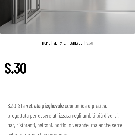
il
child
S.75 TT
men
child
S.60 TT
S.40
HOME
VETRATE PIEGHEVOLI
S.30
S.30
S.30
Vetrate scorrevoli
Espa
il
Sistemi Oscuranti
Espa
men
il
child
Praesidium
Espa
S.30 è la
vetrata pieghevole
economica e pratica,
men
il
progettata per essere utilizzata negli ambiti più diversi:
child
Serramenti
Espa
men
bar, ristoranti, balconi, portici o verande, ma anche serre
il
child
REALIZZAZIONI
solari o pergole bioclimatiche.