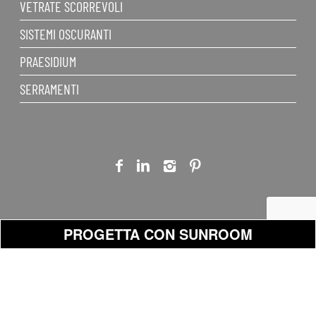
VETRATE SCORREVOLI
SISTEMI OSCURANTI
PRAESIDIUM
SERRAMENTI
PROGETTA CON SUNROOM
2023 - Sunroom
PROGETTO GRAFICO:
Info
Whistleblowing
privacy
SpA Via
Binario01 - binario01.com
Legali
Mercadante, 10 -
| RENDER: Claudio Pedini