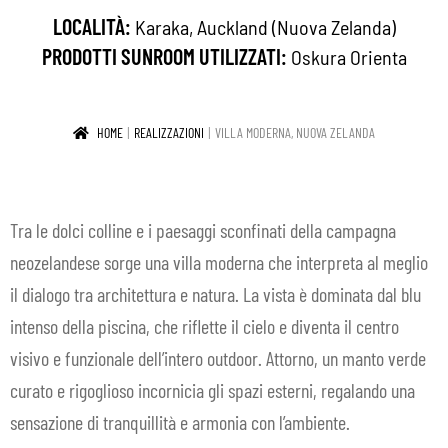
LOCALITÀ:
Karaka, Auckland (Nuova Zelanda)
IN EVIDENZA
PRODOTTI SUNROOM UTILIZZATI:
Oskura Orienta
CONTATTI
HOME
REALIZZAZIONI
VILLA MODERNA, NUOVA ZELANDA
IT
Espan
il
menu
Tra le dolci colline e i paesaggi sconfinati della campagna
child
neozelandese sorge una villa moderna che interpreta al meglio
il dialogo tra architettura e natura. La vista è dominata dal blu
intenso della piscina, che riflette il cielo e diventa il centro
visivo e funzionale dell’intero outdoor. Attorno, un manto verde
curato e rigoglioso incornicia gli spazi esterni, regalando una
sensazione di tranquillità e armonia con l’ambiente.