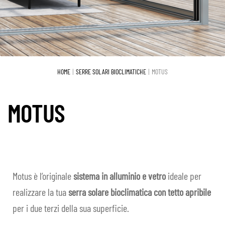
Motus
Sistemi Tuttovetro
Espa
il
Vetrate pieghevoli
Espa
men
HOME
SERRE SOLARI BIOCLIMATICHE
MOTUS
il
child
Vetrate scorrevoli
Espa
men
MOTUS
il
child
Sistemi Oscuranti
Espa
men
il
child
Praesidium
Espa
men
il
child
Serramenti
Espa
Motus è l’originale
sistema in alluminio e vetro
ideale per
men
il
realizzare la tua
serra solare bioclimatica con tetto apribile
child
REALIZZAZIONI
men
per i due terzi della sua superficie.
child
PRIVATI