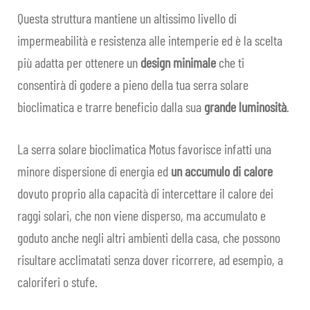
Questa struttura mantiene un altissimo livello di
CONTRACT
impermeabilità e resistenza alle intemperie ed è la scelta
più adatta per ottenere un
design minimale
che ti
SHOP
consentirà di godere a pieno della tua serra solare
bioclimatica e trarre beneficio dalla sua
grande luminosità
.
FAQ
IN EVIDENZA
La serra solare bioclimatica Motus favorisce infatti una
minore dispersione di energia ed
un accumulo di calore
CONTATTI
dovuto proprio alla capacità di intercettare il calore dei
raggi solari, che non viene disperso, ma accumulato e
IT
Espa
goduto anche negli altri ambienti della casa, che possono
il
risultare acclimatati senza dover ricorrere, ad esempio, a
men
caloriferi o stufe.
child