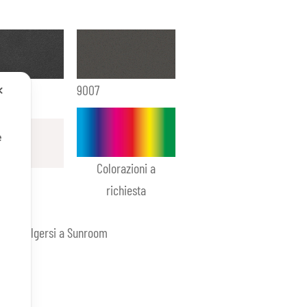
paco
9007
✕
e
Colorazioni a
richiesta
ica rivolgersi a Sunroom