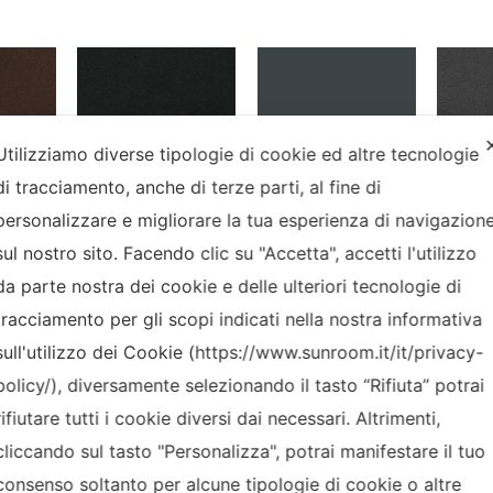
mo
9005 Opaco
Grigio Marmo
7016 O
Utilizziamo diverse tipologie di cookie ed altre tecnologie
di tracciamento, anche di terze parti, al fine di
personalizzare e migliorare la tua esperienza di navigazion
sul nostro sito. Facendo clic su "Accetta", accetti l'utilizzo
1013
9016
T10
da parte nostra dei cookie e delle ulteriori tecnologie di
tracciamento per gli scopi indicati nella nostra informativa
sull'utilizzo dei Cookie (https://www.sunroom.it/it/privacy-
sentate sono puramente indicative. Per l'effettiva veridicità cromat
policy/), diversamente selezionando il tasto “Rifiuta” potrai
rifiutare tutti i cookie diversi dai necessari. Altrimenti,
cliccando sul tasto "Personalizza", potrai manifestare il tuo
consenso soltanto per alcune tipologie di cookie o altre