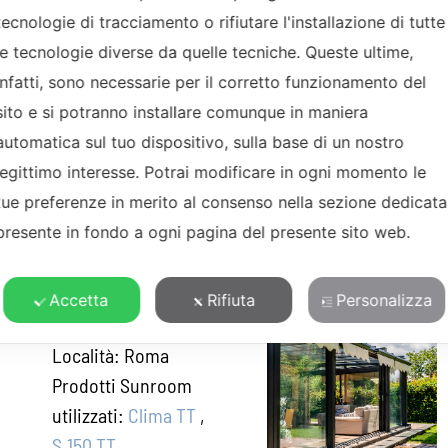
tecnologie di tracciamento o rifiutare l'installazione di tutte
le tecnologie diverse da quelle tecniche. Queste ultime,
infatti, sono necessarie per il corretto funzionamento del
REALIZZAZIONI
sito e si potranno installare comunque in maniera
automatica sul tuo dispositivo, sulla base di un nostro
legittimo interesse. Potrai modificare in ogni momento le
tue preferenze in merito al consenso nella sezione dedicata
presente in fondo a ogni pagina del presente sito web.
Accetta
Rifiuta
Personalizza
VILLA CON GIARDINO
Località:
Roma
Prodotti Sunroom
utilizzati:
Clima TT
,
S.150 TT