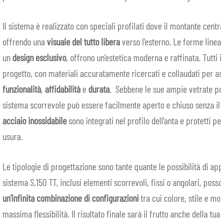
Il sistema è realizzato con speciali profilati dove il montante cent
offrendo una
visuale del tutto libera
verso l’esterno. Le forme linear
un
design esclusivo
, offrono un’estetica moderna e raffinata. Tutti i
progetto, con materiali accuratamente ricercati e collaudati per 
funzionalità
,
affidabilità
e
durata
. Sebbene le sue ampie vetrate po
sistema scorrevole può essere facilmente aperto e chiuso senza il
acciaio inossidabile
sono integrati nel profilo dell’anta e protetti 
usura.
Le tipologie di progettazione sono tante quante le possibilità di ap
sistema S.150 TT, inclusi elementi scorrevoli, fissi o angolari, pos
un’infinita combinazione di configurazioni
tra cui colore, stile e mol
massima flessibilità. Il risultato finale sarà il frutto anche della t