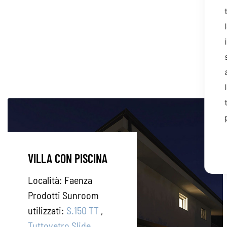
VILLA CON PISCINA
Località:
Faenza
Prodotti Sunroom
utilizzati:
S.150 TT
,
Tuttovetro Slide