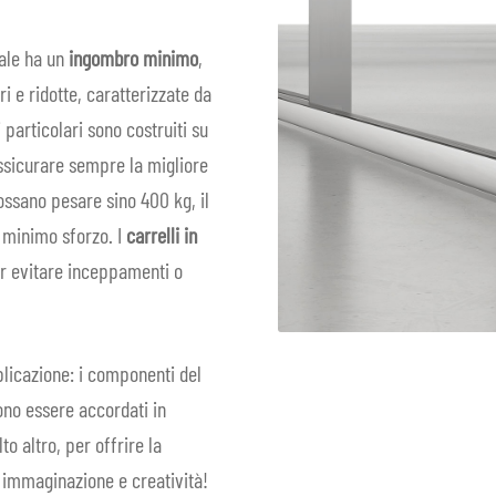
rale ha un
ingombro minimo
,
i e ridotte, caratterizzate da
 particolari sono costruiti su
assicurare sempre la migliore
ssano pesare sino 400 kg, il
 minimo sforzo. I
carrelli in
per evitare inceppamenti o
plicazione: i componenti del
sono essere accordati in
to altro, per offrire la
ua immaginazione e creatività!