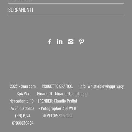
SERRAMENTI
2023 - Sunroom
PROGETTO GRAFICO:
Info
Whistleblowing
privacy
SpA Via
Binario01 - binario01.com
Legali
Mercadante, 10 -
| RENDER: Claudio Pedini
47841 Cattolica
- Potographer 3D | WEB
(RN) P.IVA
DEVELOP: Simbiosi
01968830404