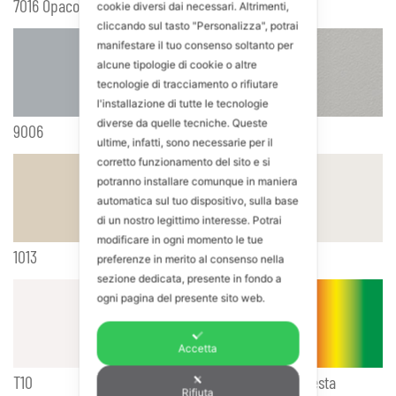
7016 Opaco
9007
cookie diversi dai necessari. Altrimenti,
cliccando sul tasto "Personalizza", potrai
manifestare il tuo consenso soltanto per
alcune tipologie di cookie o altre
tecnologie di tracciamento o rifiutare
l'installazione di tutte le tecnologie
diverse da quelle tecniche. Queste
9006
7035
ultime, infatti, sono necessarie per il
corretto funzionamento del sito e si
potranno installare comunque in maniera
automatica sul tuo dispositivo, sulla base
di un nostro legittimo interesse. Potrai
modificare in ogni momento le tue
1013
9016
preferenze in merito al consenso nella
sezione dedicata, presente in fondo a
ogni pagina del presente sito web.
Accetta
T10
Colorazioni a richiesta
Rifiuta