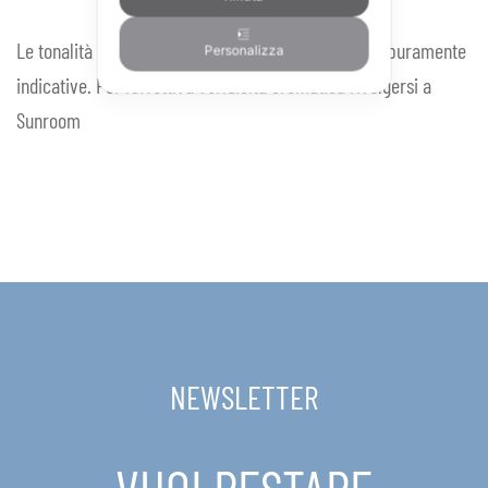
Le tonalità dei campioni colori rappresentate sono puramente
Personalizza
indicative. Per l'effettiva veridicità cromatica rivolgersi a
Sunroom
NEWSLETTER