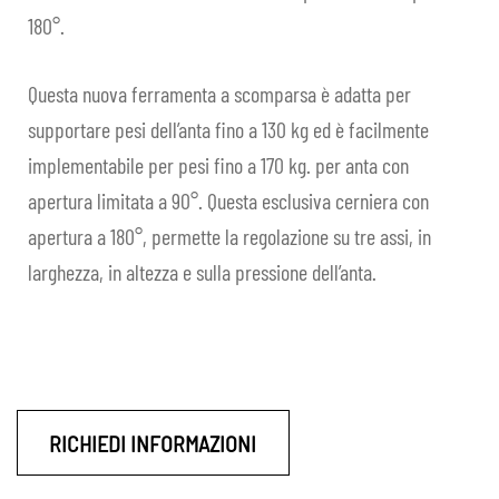
180°.
IN EVIDENZA
CONTATTI
Questa nuova ferramenta a scomparsa è adatta per
supportare pesi dell’anta fino a 130 kg ed è facilmente
IT
Espa
implementabile per pesi fino a 170 kg. per anta con
il
apertura limitata a 90°. Questa esclusiva cerniera con
men
apertura a 180°, permette la regolazione su tre assi, in
child
larghezza, in altezza e sulla pressione dell’anta.
RICHIEDI INFORMAZIONI