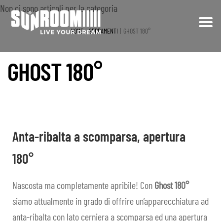
Non ci sono articoli per la categoria
HOME
SERRAMENTI
GHOST 180°
Vai
Vai
alla
al
CHI SIAMO
GHOST 180°
navigazione
contenuto
PRODOTTI
Espa
il
REALIZZAZIONI
men
child
PRIVATI
Anta-ribalta a scomparsa, apertura
180°
CONTRACT
SHOP
Nascosta ma completamente apribile! Con
Ghost 180°
siamo attualmente in grado di offrire un’apparecchiatura ad
FAQ
anta-ribalta con lato cerniera a scomparsa ed una apertura