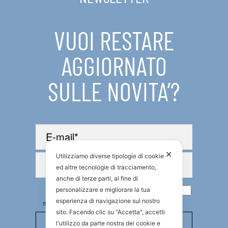
VUOI RESTARE
AGGIORNATO
SULLE NOVITA’?
✕
Utilizziamo diverse tipologie di cookie
ed altre tecnologie di tracciamento,
anche di terze parti, al fine di
Ho preso visione della
Privacy policy
. Autorizzo il
personalizzare e migliorare la tua
trattamento dei miei dati personali per l’invio di
esperienza di navigazione sul nostro
newsletter di carattere divulgativo e promozionale
sito. Facendo clic su "Accetta", accetti
l'utilizzo da parte nostra dei cookie e