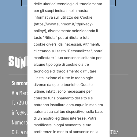
delle ulteriori tecnologie di tracciamento
per gli scopi indicati nella nostra
informativa sull'utilizzo dei Cookie
(https://www.sunroom.it/it/privacy-
policy/), diversamente selezionando il
tasto “Rifiuta” potrai rifiutare tutti i
cookie diversi dai necessari. Altrimenti,
cliccando sul tasto "Personalizza", potrai
manifestare il tuo consenso soltanto per
alcune tipologie di cookie o altre
tecnologie di tracciamento o rifiutare
l'installazione di tutte le tecnologie
Sunroom S.p.A – Sede Legale
diverse da quelle tecniche. Queste
ultime, infatti, sono necessarie per il
Via Mercadante, 10 – 47841 Cattolica RN – Italy
corretto funzionamento del sito e si
T. +39 0541 834011
potranno installare comunque in maniera
info@sunroom.it
automatica sul tuo dispositivo, sulla base
di un nostro legittimo interesse. Potrai
Numero REA RN – 225109
modificare in ogni momento le tue
C.F. e nr. iscrizione al Registro Imprese 07879990153
preferenze in merito al consenso nella