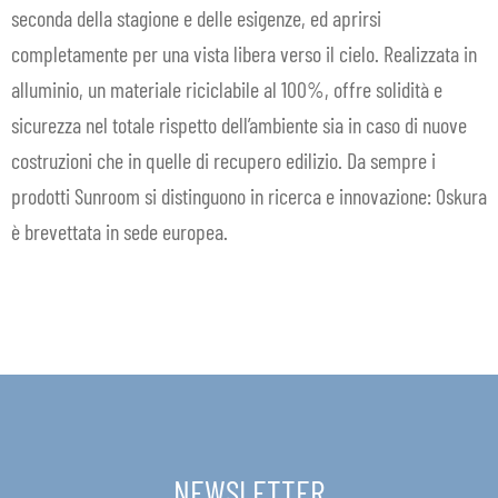
seconda della stagione e delle esigenze, ed aprirsi
IN EVIDENZA
completamente per una vista libera verso il cielo. Realizzata in
alluminio, un materiale riciclabile al 100%, offre solidità e
CONTATTI
sicurezza nel totale rispetto dell’ambiente sia in caso di nuove
IT
Espa
costruzioni che in quelle di recupero edilizio. Da sempre i
il
prodotti Sunroom si distinguono in ricerca e innovazione: Oskura
men
è brevettata in sede europea.
child
NEWSLETTER