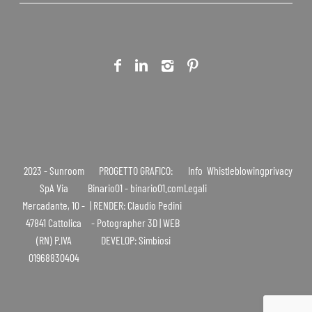
2023 - Sunroom
PROGETTO GRAFICO:
Info
Whistleblowing
privacy
SpA Via
Binario01 - binario01.com
Legali
Mercadante, 10 -
| RENDER: Claudio Pedini
47841 Cattolica
- Potographer 3D | WEB
(RN) P.IVA
DEVELOP: Simbiosi
01968830404