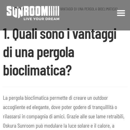
HOME
FAQ
1. QUALI SONO I VANTAGGI DI UNA PERGOLA BIOCLIMATICA?
Vai
Vai
1. Quali sono i vantaggi
alla
al
CHI SIAMO
navigazione
contenuto
PRODOTTI
di una pergola
Espa
il
REALIZZAZIONI
bioclimatica?
men
child
PRIVATI
CONTRACT
La pergola bioclimatica permette di creare un outdoor
accogliente ed elegante, dove poter godere di tranquillità o
SHOP
rilassarsi in compagnia di amici. Grazie alle sue lame retraibili,
FAQ
Oskura Sunroom può modulare la luce solare e il calore, a