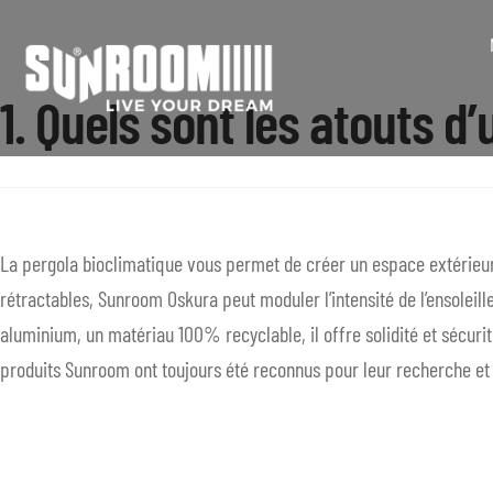
Aller
Aller
1. Quels sont les atouts d
à
au
la
contenu
navigation
La pergola bioclimatique vous permet de créer un espace extérieur
rétractables, Sunroom Oskura peut moduler l’intensité de l’ensoleill
aluminium, un matériau 100% recyclable, il offre solidité et sécurit
produits Sunroom ont toujours été reconnus pour leur recherche et 