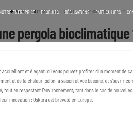
NOTRE ENTREPRISE
PRODUITS
RÉALISATIONS
PARTICULIERS
CO
ACCUEIL
FAQ
1. QUELS SONT LES ATOUTS D’UNE PERGOLA BIOCLIMATIQUE ?
’une pergola bioclimatique
 accueillant et élégant, où vous pouvez profiter d’un moment de c
ement et de la chaleur, selon la saison et vos besoins, et s’ouvrir 
é, tout en respectant l’environnement, tant dans le cas de nouvelles
leur innovation : Oskura est breveté en Europe.