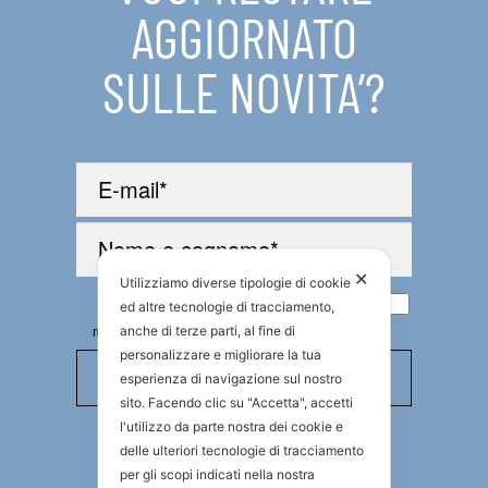
AGGIORNATO
SULLE NOVITA’?
✕
Utilizziamo diverse tipologie di cookie
Ho preso visione della
Privacy policy
. Autorizzo il
ed altre tecnologie di tracciamento,
trattamento dei miei dati personali per l’invio di
anche di terze parti, al fine di
newsletter di carattere divulgativo e promozionale
personalizzare e migliorare la tua
esperienza di navigazione sul nostro
sito. Facendo clic su "Accetta", accetti
l'utilizzo da parte nostra dei cookie e
delle ulteriori tecnologie di tracciamento
per gli scopi indicati nella nostra