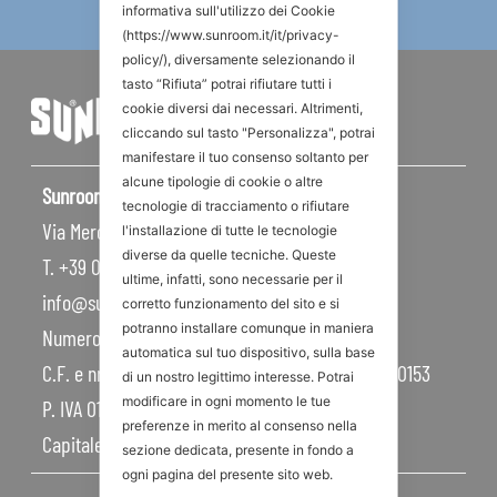
informativa sull'utilizzo dei Cookie
(https://www.sunroom.it/it/privacy-
policy/), diversamente selezionando il
tasto “Rifiuta” potrai rifiutare tutti i
cookie diversi dai necessari. Altrimenti,
cliccando sul tasto "Personalizza", potrai
manifestare il tuo consenso soltanto per
alcune tipologie di cookie o altre
Sunroom S.p.A – Sede Legale
tecnologie di tracciamento o rifiutare
Via Mercadante, 10 – 47841 Cattolica RN – Italy
l'installazione di tutte le tecnologie
diverse da quelle tecniche. Queste
T. +39 0541 834011
ultime, infatti, sono necessarie per il
info@sunroom.it
corretto funzionamento del sito e si
potranno installare comunque in maniera
Numero REA RN – 225109
automatica sul tuo dispositivo, sulla base
C.F. e nr. iscrizione al Registro Imprese 07879990153
di un nostro legittimo interesse. Potrai
modificare in ogni momento le tue
P. IVA 01968830404
preferenze in merito al consenso nella
Capitale Sociale 450.000,00 I.V.
sezione dedicata, presente in fondo a
ogni pagina del presente sito web.