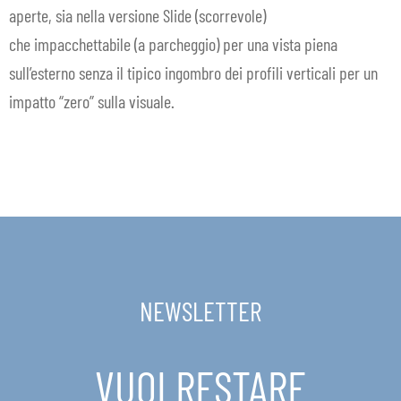
aperte, sia nella versione Slide (scorrevole)
IN EVIDENZA
che impacchettabile (a parcheggio) per una vista piena
sull’esterno senza il tipico ingombro dei profili verticali per un
CONTATTI
impatto “zero” sulla visuale.
IT
Espa
il
men
child
NEWSLETTER
VUOI RESTARE