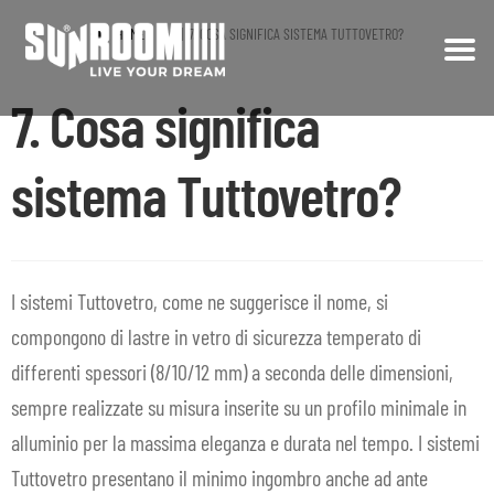
HOME
FAQ
7. COSA SIGNIFICA SISTEMA TUTTOVETRO?
Vai
Vai
7. Cosa significa
alla
al
CHI SIAMO
navigazione
contenuto
PRODOTTI
sistema Tuttovetro?
Espa
il
REALIZZAZIONI
men
child
PRIVATI
I sistemi Tuttovetro, come ne suggerisce il nome, si
compongono di lastre in vetro di sicurezza temperato di
CONTRACT
differenti spessori (8/10/12 mm) a seconda delle dimensioni,
sempre realizzate su misura inserite su un profilo minimale in
SHOP
alluminio per la massima eleganza e durata nel tempo. I sistemi
FAQ
Tuttovetro presentano il minimo ingombro anche ad ante