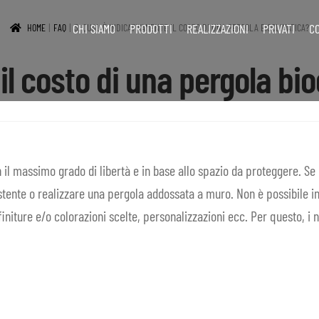
CHI SIAMO
PRODOTTI
REALIZZAZIONI
PRIVATI
C
HOME
FAQ
3. QUAL È INDICATIVAMENTE IL COSTO DI UNA PERGOLA BIOCLIMATICA?
il costo di una pergola bi
l massimo grado di libertà e in base allo spazio da proteggere. Se lo
ente o realizzare una pergola addossata a muro. Non è possibile ind
initure e/o colorazioni scelte, personalizzazioni ecc. Per questo, i no