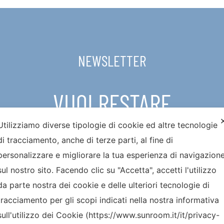
NEWSLETTER
VUOI RESTARE
AGGIORNATO SULLE NOVITA’
Utilizziamo diverse tipologie di cookie ed altre tecnologie
di tracciamento, anche di terze parti, al fine di
personalizzare e migliorare la tua esperienza di navigazion
sul nostro sito. Facendo clic su "Accetta", accetti l'utilizzo
da parte nostra dei cookie e delle ulteriori tecnologie di
tracciamento per gli scopi indicati nella nostra informativa
sull'utilizzo dei Cookie (https://www.sunroom.it/it/privacy-
Ho preso visione della
Privacy policy
. Autorizzo il trattamento dei miei