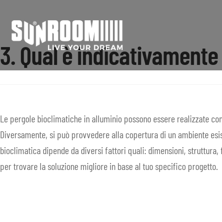
Vai
Vai
3. Qual è indicativamente 
alla
al
navigazione
contenuto
Le pergole bioclimatiche in alluminio possono essere realizzate con i
Diversamente, si può provvedere alla copertura di un ambiente esist
bioclimatica dipende da diversi fattori quali: dimensioni, struttura, f
per trovare la soluzione migliore in base al tuo specifico progetto.