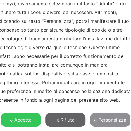
policy/), diversamente selezionando il tasto “Rifiuta” potrai
dati personali per l’invio di newsletter di carattere divulgativo e
promozionale
rifiutare tutti i cookie diversi dai necessari. Altrimenti,
cliccando sul tasto "Personalizza", potrai manifestare il tuo
consenso soltanto per alcune tipologie di cookie o altre
tecnologie di tracciamento o rifiutare l'installazione di tutte
le tecnologie diverse da quelle tecniche. Queste ultime,
infatti, sono necessarie per il corretto funzionamento del
sito e si potranno installare comunque in maniera
automatica sul tuo dispositivo, sulla base di un nostro
legittimo interesse. Potrai modificare in ogni momento le
tue preferenze in merito al consenso nella sezione dedicata
presente in fondo a ogni pagina del presente sito web.
MENU
CHI SIAMO
Accetta
Rifiuta
Personalizza
PRODOTTI