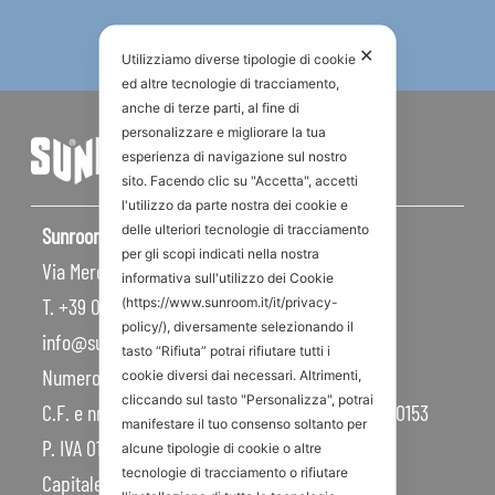
✕
Utilizziamo diverse tipologie di cookie
ed altre tecnologie di tracciamento,
anche di terze parti, al fine di
personalizzare e migliorare la tua
esperienza di navigazione sul nostro
sito. Facendo clic su "Accetta", accetti
l'utilizzo da parte nostra dei cookie e
delle ulteriori tecnologie di tracciamento
Sunroom S.p.A – Sede Legale
per gli scopi indicati nella nostra
Via Mercadante, 10 – 47841 Cattolica RN – Italy
informativa sull'utilizzo dei Cookie
T. +39 0541 834011
(https://www.sunroom.it/it/privacy-
policy/), diversamente selezionando il
info@sunroom.it
tasto “Rifiuta” potrai rifiutare tutti i
Numero REA RN – 225109
cookie diversi dai necessari. Altrimenti,
cliccando sul tasto "Personalizza", potrai
C.F. e nr. iscrizione al Registro Imprese 07879990153
manifestare il tuo consenso soltanto per
P. IVA 01968830404
alcune tipologie di cookie o altre
tecnologie di tracciamento o rifiutare
Capitale Sociale 450.000,00 I.V.