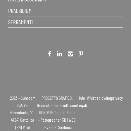
PRAESIDIUM
SERRAMENTI
2023 - Sunroom
PROGETTO GRAFICO:
Info
Whistleblowing
privacy
SpA Via
Binario01 - binario01.com
Legali
Mercadante, 10 -
| RENDER: Claudio Pedini
47841 Cattolica
- Potographer 3D | WEB
(RN) P.IVA
DEVELOP: Simbiosi