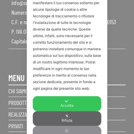
info@sunroom.it
manifestare il tuo consenso soltanto per
alcune tipologie di cookie o altre
Numero REA RN – 225109
tecnologie di tracciamento o rifiutare
C.F. e nr. iscrizione al Registro Imprese 07879990153
l'installazione di tutte le tecnologie
diverse da quelle tecniche. Queste
P. IVA 01968830404
ultime, infatti, sono necessarie per il
Capitale Sociale 450.000,00 I.V.
corretto funzionamento del sito e si
potranno installare comunque in maniera
automatica sul tuo dispositivo, sulla base
di un nostro legittimo interesse. Potrai
modificare in ogni momento le tue
MENU
preferenze in merito al consenso nella
sezione dedicata, presente in fondo a
ogni pagina del presente sito web.
CHI SIAMO
PRODOTTI
Accetta
REALIZZAZIONI
Rifiuta
PRIVATI