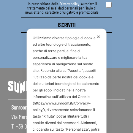
Ho preso visione della
Privacy policy
. Autorizzo il
trattamento dei miei dati personali per l’invio di
newsletter di carattere divulgativo e promozionale
✕
Utilizziamo diverse tipologie di cookie
ed altre tecnologie di tracciamento,
anche di terze parti, al fine di
personalizzare e migliorare la tua
esperienza di navigazione sul nostro
sito. Facendo clic su "Accetta", accetti
l'utilizzo da parte nostra dei cookie e
delle ulteriori tecnologie di tracciamento
per gli scopi indicati nella nostra
informativa sull'utilizzo dei Cookie
(https://www.sunroom.it/it/privacy-
Sunroom S.p.A – Sede Legale
policy/), diversamente selezionando il
Via Mercadante, 10 – 47841 Cattolica RN – Italy
tasto “Rifiuta” potrai rifiutare tutti i
cookie diversi dai necessari. Altrimenti,
T. +39 0541 834011
cliccando sul tasto "Personalizza", potrai