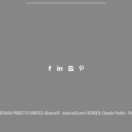
, 10 - 47841 Cattolica (RN) P.IVA 01968830404
PROGETTO GRAFICO: Binario01 - binario01.com | RENDER: Claudio Pedini - 