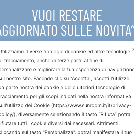
VUOI RESTARE
AGGIORNATO SULLE NOVITA’
Utilizziamo diverse tipologie di cookie ed altre tecnologie
di tracciamento, anche di terze parti, al fine di
personalizzare e migliorare la tua esperienza di navigazion
sul nostro sito. Facendo clic su "Accetta", accetti l'utilizzo
da parte nostra dei cookie e delle ulteriori tecnologie di
Ho preso visione della
Privacy policy
. Autorizzo il trattamento dei miei
dati personali per l’invio di newsletter di carattere divulgativo e
promozionale
tracciamento per gli scopi indicati nella nostra informativa
sull'utilizzo dei Cookie (https://www.sunroom.it/it/privacy-
policy/), diversamente selezionando il tasto “Rifiuta” potrai
rifiutare tutti i cookie diversi dai necessari. Altrimenti,
cliccando sul tasto "Personalizza", potrai manifestare il tuo