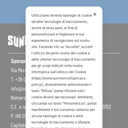
✕
Utilizziamo diverse tipologie di cookie
ed altre tecnologie di tracciamento,
anche di terze parti, al fine di
personalizzare e migliorare la tua
esperienza di navigazione sul nostro
sito. Facendo clic su "Accetta", accetti
l'utilizzo da parte nostra dei cookie e
delle ulteriori tecnologie di tracciamento
Sunroom S.p.A – Sede Legale
per gli scopi indicati nella nostra
Via Mercadante, 10 – 47841 Cattolica RN – Italy
informativa sull'utilizzo dei Cookie
T. +39 0541 834011
(https://www.sunroom.it/it/privacy-
policy/), diversamente selezionando il
info@sunroom.it
tasto “Rifiuta” potrai rifiutare tutti i
Numero REA RN – 225109
cookie diversi dai necessari. Altrimenti,
cliccando sul tasto "Personalizza", potrai
C.F. e nr. iscrizione al Registro Imprese 07879990153
manifestare il tuo consenso soltanto per
P. IVA 01968830404
alcune tipologie di cookie o altre
tecnologie di tracciamento o rifiutare
Capitale Sociale 450.000,00 I.V.