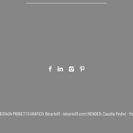
, 10 - 47841 Cattolica (RN) P.IVA 01968830404
PROGETTO GRAFICO: Binario01 - binario01.com | RENDER: Claudio Pedini - 