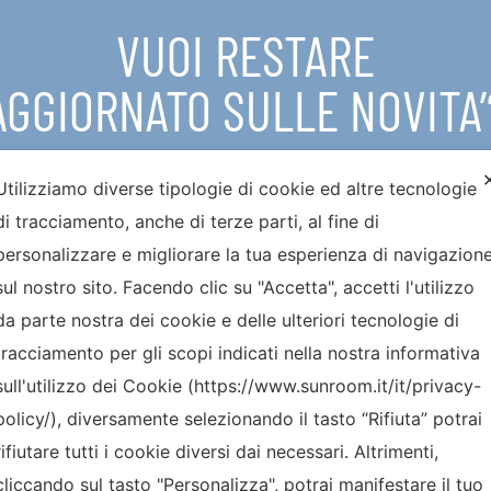
VUOI RESTARE
AGGIORNATO SULLE NOVITA’
Utilizziamo diverse tipologie di cookie ed altre tecnologie
di tracciamento, anche di terze parti, al fine di
personalizzare e migliorare la tua esperienza di navigazion
sul nostro sito. Facendo clic su "Accetta", accetti l'utilizzo
da parte nostra dei cookie e delle ulteriori tecnologie di
Ho preso visione della
Privacy policy
. Autorizzo il trattamento dei miei
dati personali per l’invio di newsletter di carattere divulgativo e
promozionale
tracciamento per gli scopi indicati nella nostra informativa
sull'utilizzo dei Cookie (https://www.sunroom.it/it/privacy-
policy/), diversamente selezionando il tasto “Rifiuta” potrai
rifiutare tutti i cookie diversi dai necessari. Altrimenti,
cliccando sul tasto "Personalizza", potrai manifestare il tuo