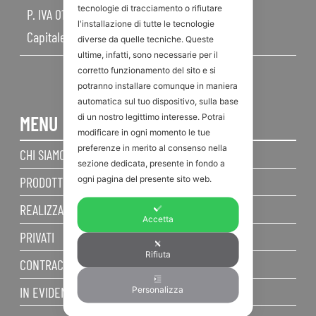
tecnologie di tracciamento o rifiutare
P. IVA 01968830404
l'installazione di tutte le tecnologie
Capitale Sociale 450.000,00 I.V.
diverse da quelle tecniche. Queste
ultime, infatti, sono necessarie per il
corretto funzionamento del sito e si
potranno installare comunque in maniera
automatica sul tuo dispositivo, sulla base
di un nostro legittimo interesse. Potrai
MENU
modificare in ogni momento le tue
preferenze in merito al consenso nella
CHI SIAMO
sezione dedicata, presente in fondo a
ogni pagina del presente sito web.
PRODOTTI
REALIZZAZIONI
Accetta
PRIVATI
Rifiuta
CONTRACT
IN EVIDENZA
Personalizza