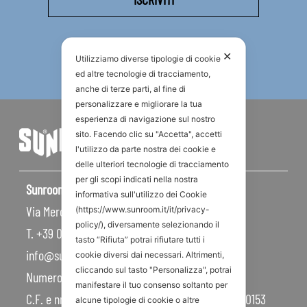
✕
Utilizziamo diverse tipologie di cookie
ed altre tecnologie di tracciamento,
anche di terze parti, al fine di
personalizzare e migliorare la tua
esperienza di navigazione sul nostro
sito. Facendo clic su "Accetta", accetti
l'utilizzo da parte nostra dei cookie e
delle ulteriori tecnologie di tracciamento
per gli scopi indicati nella nostra
Sunroom S.p.A – Sede Legale
informativa sull'utilizzo dei Cookie
Via Mercadante, 10 – 47841 Cattolica RN – Italy
(https://www.sunroom.it/it/privacy-
policy/), diversamente selezionando il
T. +39 0541 834011
tasto “Rifiuta” potrai rifiutare tutti i
info@sunroom.it
cookie diversi dai necessari. Altrimenti,
cliccando sul tasto "Personalizza", potrai
Numero REA RN – 225109
manifestare il tuo consenso soltanto per
C.F. e nr. iscrizione al Registro Imprese 07879990153
alcune tipologie di cookie o altre