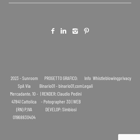
2023 - Sunroom
PROGETTO GRAFICO:
Info
Whistleblowing
privacy
SpA Via
Binario01 - binario01.com
Legali
Mercadante, 10 -
| RENDER: Claudio Pedini
47841 Cattolica
- Potographer 3D | WEB
(RN) P.IVA
DEVELOP: Simbiosi
01968830404