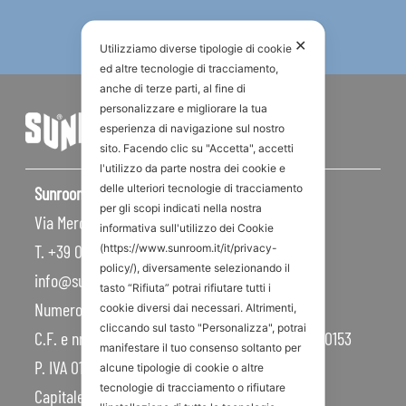
✕
Utilizziamo diverse tipologie di cookie
ed altre tecnologie di tracciamento,
anche di terze parti, al fine di
personalizzare e migliorare la tua
esperienza di navigazione sul nostro
sito. Facendo clic su "Accetta", accetti
l'utilizzo da parte nostra dei cookie e
delle ulteriori tecnologie di tracciamento
Sunroom S.p.A – Sede Legale
per gli scopi indicati nella nostra
Via Mercadante, 10 – 47841 Cattolica RN – Italy
informativa sull'utilizzo dei Cookie
T. +39 0541 834011
(https://www.sunroom.it/it/privacy-
policy/), diversamente selezionando il
info@sunroom.it
tasto “Rifiuta” potrai rifiutare tutti i
Numero REA RN – 225109
cookie diversi dai necessari. Altrimenti,
cliccando sul tasto "Personalizza", potrai
C.F. e nr. iscrizione al Registro Imprese 07879990153
manifestare il tuo consenso soltanto per
P. IVA 01968830404
alcune tipologie di cookie o altre
tecnologie di tracciamento o rifiutare
Capitale Sociale 450.000,00 I.V.