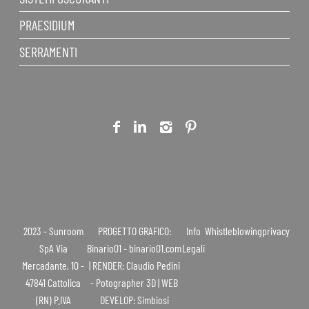
PRAESIDIUM
SERRAMENTI
2023 - Sunroom
PROGETTO GRAFICO:
Info
Whistleblowing
privacy
SpA Via
Binario01 - binario01.com
Legali
Mercadante, 10 -
| RENDER: Claudio Pedini
47841 Cattolica
- Potographer 3D | WEB
(RN) P.IVA
DEVELOP: Simbiosi