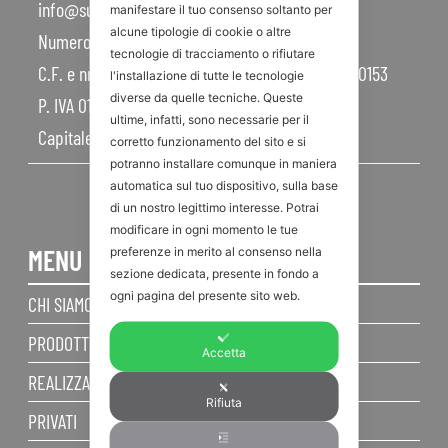
info@sunroom.it
manifestare il tuo consenso soltanto per
alcune tipologie di cookie o altre
Numero REA RN – 225109
tecnologie di tracciamento o rifiutare
C.F. e nr. iscrizione al Registro Imprese 07879990153
l'installazione di tutte le tecnologie
diverse da quelle tecniche. Queste
P. IVA 01968830404
ultime, infatti, sono necessarie per il
Capitale Sociale 450.000,00 I.V.
corretto funzionamento del sito e si
potranno installare comunque in maniera
automatica sul tuo dispositivo, sulla base
di un nostro legittimo interesse. Potrai
modificare in ogni momento le tue
MENU
preferenze in merito al consenso nella
sezione dedicata, presente in fondo a
ogni pagina del presente sito web.
CHI SIAMO
PRODOTTI
Accetta
REALIZZAZIONI
Rifiuta
PRIVATI