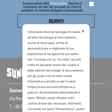
Ho preso visione della
Privacy policy
. Autorizzo il
trattamento dei miei dati personali per l’invio di
newsletter di carattere divulgativo e promozionale
✕
Utilizziamo diverse tipologie di cookie
ed altre tecnologie di tracciamento,
anche di terze parti, al fine di
personalizzare e migliorare la tua
esperienza di navigazione sul nostro
sito. Facendo clic su "Accetta", accetti
l'utilizzo da parte nostra dei cookie e
delle ulteriori tecnologie di tracciamento
per gli scopi indicati nella nostra
informativa sull'utilizzo dei Cookie
(https://www.sunroom.it/it/privacy-
Sunroom S.p.A – Sede Legale
policy/), diversamente selezionando il
Via Mercadante, 10 – 47841 Cattolica RN – Italy
tasto “Rifiuta” potrai rifiutare tutti i
cookie diversi dai necessari. Altrimenti,
T. +39 0541 834011
cliccando sul tasto "Personalizza", potrai