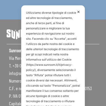
✕
Utilizziamo diverse tipologie di cookie
ed altre tecnologie di tracciamento,
anche di terze parti, al fine di
personalizzare e migliorare la tua
esperienza di navigazione sul nostro
sito. Facendo clic su "Accetta", accetti
l'utilizzo da parte nostra dei cookie e
delle ulteriori tecnologie di tracciamento
Sunroom S.p.A – Sede Legale
per gli scopi indicati nella nostra
Via Mercadante, 10 – 47841 Cattolica RN – Italy
informativa sull'utilizzo dei Cookie
T. +39 0541 834011
(https://www.sunroom.it/it/privacy-
policy/), diversamente selezionando il
info@sunroom.it
tasto “Rifiuta” potrai rifiutare tutti i
Numero REA RN – 225109
cookie diversi dai necessari. Altrimenti,
cliccando sul tasto "Personalizza", potrai
C.F. e nr. iscrizione al Registro Imprese 07879990153
manifestare il tuo consenso soltanto per
P. IVA 01968830404
alcune tipologie di cookie o altre
tecnologie di tracciamento o rifiutare
Capitale Sociale 450.000,00 I.V.