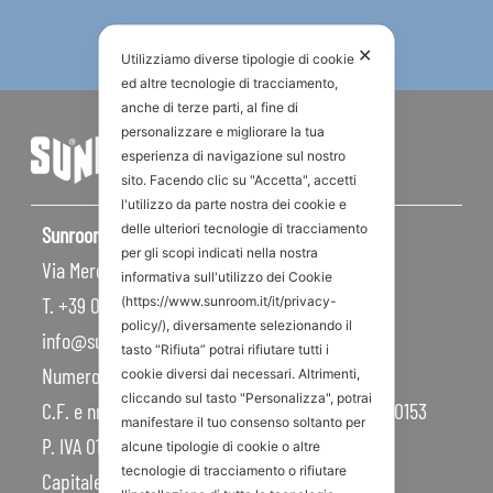
✕
Utilizziamo diverse tipologie di cookie
ed altre tecnologie di tracciamento,
anche di terze parti, al fine di
personalizzare e migliorare la tua
esperienza di navigazione sul nostro
sito. Facendo clic su "Accetta", accetti
l'utilizzo da parte nostra dei cookie e
delle ulteriori tecnologie di tracciamento
Sunroom S.p.A – Sede Legale
per gli scopi indicati nella nostra
Via Mercadante, 10 – 47841 Cattolica RN – Italy
informativa sull'utilizzo dei Cookie
T. +39 0541 834011
(https://www.sunroom.it/it/privacy-
policy/), diversamente selezionando il
info@sunroom.it
tasto “Rifiuta” potrai rifiutare tutti i
Numero REA RN – 225109
cookie diversi dai necessari. Altrimenti,
cliccando sul tasto "Personalizza", potrai
C.F. e nr. iscrizione al Registro Imprese 07879990153
manifestare il tuo consenso soltanto per
P. IVA 01968830404
alcune tipologie di cookie o altre
tecnologie di tracciamento o rifiutare
Capitale Sociale 450.000,00 I.V.