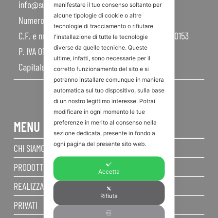
info@sunroom.it
manifestare il tuo consenso soltanto per
alcune tipologie di cookie o altre
Numero REA RN – 225109
tecnologie di tracciamento o rifiutare
C.F. e nr. iscrizione al Registro Imprese 07879990153
l'installazione di tutte le tecnologie
diverse da quelle tecniche. Queste
P. IVA 01968830404
ultime, infatti, sono necessarie per il
Capitale Sociale 450.000,00 I.V.
corretto funzionamento del sito e si
potranno installare comunque in maniera
automatica sul tuo dispositivo, sulla base
di un nostro legittimo interesse. Potrai
modificare in ogni momento le tue
MENU
preferenze in merito al consenso nella
sezione dedicata, presente in fondo a
ogni pagina del presente sito web.
CHI SIAMO
PRODOTTI
Accetta
REALIZZAZIONI
Rifiuta
PRIVATI