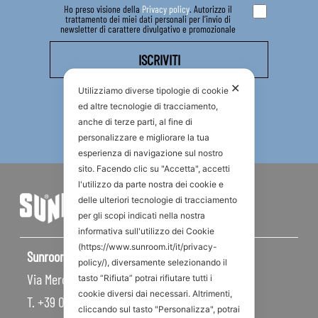
Ho preso visione della
Privacy policy
. Autorizzo il
trattamento dei miei dati personali per l’invio di
newsletter di carattere divulgativo e promozionale
✕
Utilizziamo diverse tipologie di cookie
ed altre tecnologie di tracciamento,
anche di terze parti, al fine di
personalizzare e migliorare la tua
esperienza di navigazione sul nostro
sito. Facendo clic su "Accetta", accetti
l'utilizzo da parte nostra dei cookie e
delle ulteriori tecnologie di tracciamento
per gli scopi indicati nella nostra
informativa sull'utilizzo dei Cookie
(https://www.sunroom.it/it/privacy-
Sunroom S.p.A – Sede Legale
policy/), diversamente selezionando il
Via Mercadante, 10 – 47841 Cattolica RN – Italy
tasto “Rifiuta” potrai rifiutare tutti i
cookie diversi dai necessari. Altrimenti,
T. +39 0541 834011
cliccando sul tasto "Personalizza", potrai