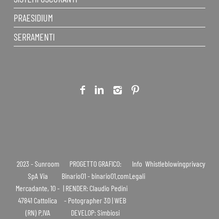
PRAESIDIUM
SERRAMENTI
2023 - Sunroom
PROGETTO GRAFICO:
Info
Whistleblowing
privacy
SpA Via
Binario01 - binario01.com
Legali
Mercadante, 10 -
| RENDER: Claudio Pedini
47841 Cattolica
- Potographer 3D | WEB
(RN) P.IVA
DEVELOP: Simbiosi