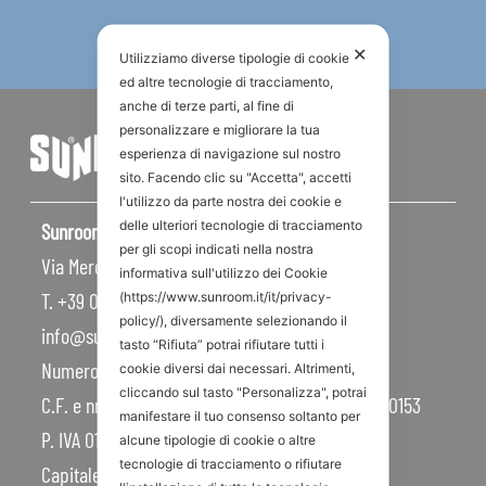
✕
Utilizziamo diverse tipologie di cookie
ed altre tecnologie di tracciamento,
anche di terze parti, al fine di
personalizzare e migliorare la tua
esperienza di navigazione sul nostro
sito. Facendo clic su "Accetta", accetti
l'utilizzo da parte nostra dei cookie e
delle ulteriori tecnologie di tracciamento
Sunroom S.p.A – Sede Legale
per gli scopi indicati nella nostra
Via Mercadante, 10 – 47841 Cattolica RN – Italy
informativa sull'utilizzo dei Cookie
T. +39 0541 834011
(https://www.sunroom.it/it/privacy-
policy/), diversamente selezionando il
info@sunroom.it
tasto “Rifiuta” potrai rifiutare tutti i
Numero REA RN – 225109
cookie diversi dai necessari. Altrimenti,
cliccando sul tasto "Personalizza", potrai
C.F. e nr. iscrizione al Registro Imprese 07879990153
manifestare il tuo consenso soltanto per
P. IVA 01968830404
alcune tipologie di cookie o altre
tecnologie di tracciamento o rifiutare
Capitale Sociale 450.000,00 I.V.