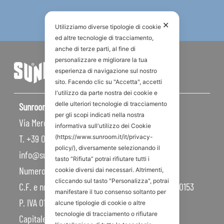
✕
Utilizziamo diverse tipologie di cookie
ed altre tecnologie di tracciamento,
anche di terze parti, al fine di
personalizzare e migliorare la tua
esperienza di navigazione sul nostro
sito. Facendo clic su "Accetta", accetti
l'utilizzo da parte nostra dei cookie e
delle ulteriori tecnologie di tracciamento
Sunroom S.p.A – Sede Legale
per gli scopi indicati nella nostra
Via Mercadante, 10 – 47841 Cattolica RN – Italy
informativa sull'utilizzo dei Cookie
T. +39 0541 834011
(https://www.sunroom.it/it/privacy-
policy/), diversamente selezionando il
info@sunroom.it
tasto “Rifiuta” potrai rifiutare tutti i
Numero REA RN – 225109
cookie diversi dai necessari. Altrimenti,
cliccando sul tasto "Personalizza", potrai
C.F. e nr. iscrizione al Registro Imprese 07879990153
manifestare il tuo consenso soltanto per
P. IVA 01968830404
alcune tipologie di cookie o altre
tecnologie di tracciamento o rifiutare
Capitale Sociale 450.000,00 I.V.