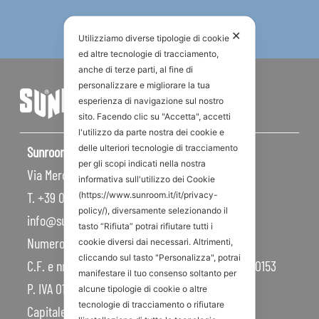
✕
Utilizziamo diverse tipologie di cookie
ed altre tecnologie di tracciamento,
anche di terze parti, al fine di
personalizzare e migliorare la tua
esperienza di navigazione sul nostro
sito. Facendo clic su "Accetta", accetti
l'utilizzo da parte nostra dei cookie e
delle ulteriori tecnologie di tracciamento
Sunroom S.p.A – Sede Legale
per gli scopi indicati nella nostra
Via Mercadante, 10 – 47841 Cattolica RN – Italy
informativa sull'utilizzo dei Cookie
T. +39 0541 834011
(https://www.sunroom.it/it/privacy-
policy/), diversamente selezionando il
info@sunroom.it
tasto “Rifiuta” potrai rifiutare tutti i
Numero REA RN – 225109
cookie diversi dai necessari. Altrimenti,
cliccando sul tasto "Personalizza", potrai
C.F. e nr. iscrizione al Registro Imprese 07879990153
manifestare il tuo consenso soltanto per
P. IVA 01968830404
alcune tipologie di cookie o altre
tecnologie di tracciamento o rifiutare
Capitale Sociale 450.000,00 I.V.