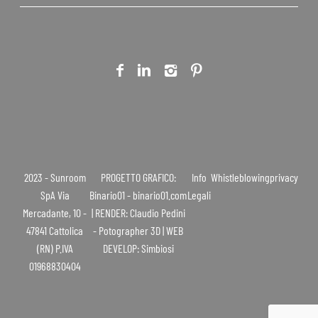
2023 - Sunroom
PROGETTO GRAFICO:
Info
Whistleblowing
privacy
SpA Via
Binario01 - binario01.com
Legali
Mercadante, 10 -
| RENDER: Claudio Pedini
47841 Cattolica
- Potographer 3D | WEB
(RN) P.IVA
DEVELOP: Simbiosi
01968830404