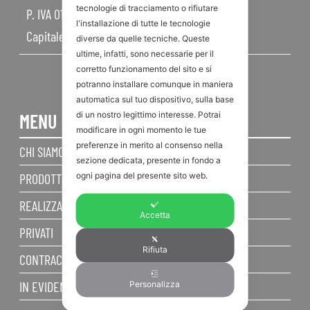
tecnologie di tracciamento o rifiutare
P. IVA 01968830404
l'installazione di tutte le tecnologie
Capitale Sociale 450.000,00 I.V.
diverse da quelle tecniche. Queste
ultime, infatti, sono necessarie per il
corretto funzionamento del sito e si
potranno installare comunque in maniera
automatica sul tuo dispositivo, sulla base
di un nostro legittimo interesse. Potrai
MENU
modificare in ogni momento le tue
preferenze in merito al consenso nella
CHI SIAMO
sezione dedicata, presente in fondo a
ogni pagina del presente sito web.
PRODOTTI
REALIZZAZIONI
Accetta
PRIVATI
Rifiuta
CONTRACT
IN EVIDENZA
Personalizza