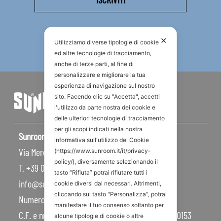
✕
Utilizziamo diverse tipologie di cookie
ed altre tecnologie di tracciamento,
anche di terze parti, al fine di
personalizzare e migliorare la tua
esperienza di navigazione sul nostro
sito. Facendo clic su "Accetta", accetti
l'utilizzo da parte nostra dei cookie e
delle ulteriori tecnologie di tracciamento
per gli scopi indicati nella nostra
Sunroom S.p.A – Sede Legale
informativa sull'utilizzo dei Cookie
Via Mercadante, 10 – 47841 Cattolica RN – Italy
(https://www.sunroom.it/it/privacy-
policy/), diversamente selezionando il
T. +39 0541 834011
tasto “Rifiuta” potrai rifiutare tutti i
info@sunroom.it
cookie diversi dai necessari. Altrimenti,
cliccando sul tasto "Personalizza", potrai
Numero REA RN – 225109
manifestare il tuo consenso soltanto per
C.F. e nr. iscrizione al Registro Imprese 07879990153
alcune tipologie di cookie o altre