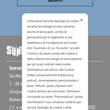
✕
Utilizziamo diverse tipologie di cookie
ed altre tecnologie di tracciamento,
anche di terze parti, al fine di
personalizzare e migliorare la tua
esperienza di navigazione sul nostro
sito. Facendo clic su "Accetta", accetti
l'utilizzo da parte nostra dei cookie e
delle ulteriori tecnologie di tracciamento
per gli scopi indicati nella nostra
Sunroom S.p.A – Sede Legale
informativa sull'utilizzo dei Cookie
Via Mercadante, 10 – 47841 Cattolica RN – Italy
(https://www.sunroom.it/it/privacy-
policy/), diversamente selezionando il
T. +39 0541 834011
tasto “Rifiuta” potrai rifiutare tutti i
info@sunroom.it
cookie diversi dai necessari. Altrimenti,
cliccando sul tasto "Personalizza", potrai
Numero REA RN – 225109
manifestare il tuo consenso soltanto per
C.F. e nr. iscrizione al Registro Imprese 07879990153
alcune tipologie di cookie o altre