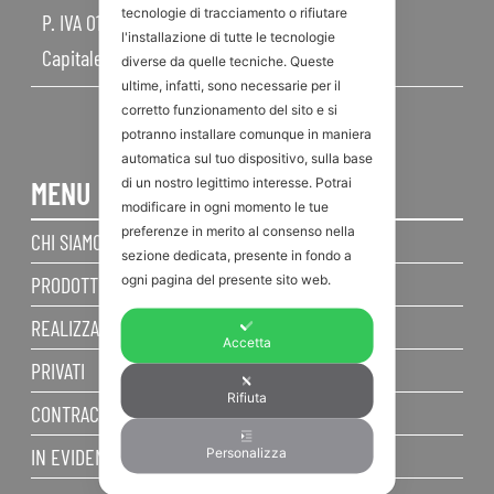
tecnologie di tracciamento o rifiutare
P. IVA 01968830404
l'installazione di tutte le tecnologie
Capitale Sociale 450.000,00 I.V.
diverse da quelle tecniche. Queste
ultime, infatti, sono necessarie per il
corretto funzionamento del sito e si
potranno installare comunque in maniera
automatica sul tuo dispositivo, sulla base
di un nostro legittimo interesse. Potrai
MENU
modificare in ogni momento le tue
preferenze in merito al consenso nella
CHI SIAMO
sezione dedicata, presente in fondo a
ogni pagina del presente sito web.
PRODOTTI
REALIZZAZIONI
Accetta
PRIVATI
Rifiuta
CONTRACT
IN EVIDENZA
Personalizza