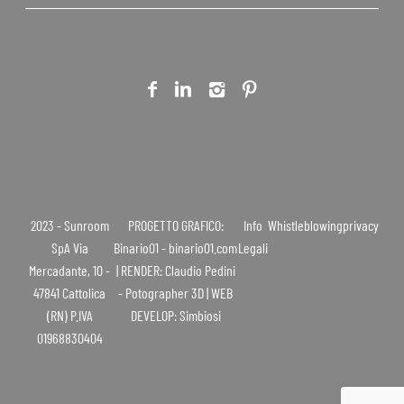
2023 - Sunroom
PROGETTO GRAFICO:
Info
Whistleblowing
privacy
SpA Via
Binario01 - binario01.com
Legali
Mercadante, 10 -
| RENDER: Claudio Pedini
47841 Cattolica
- Potographer 3D | WEB
(RN) P.IVA
DEVELOP: Simbiosi
01968830404