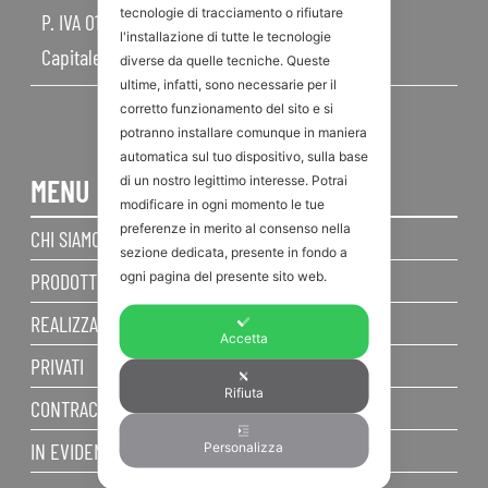
tecnologie di tracciamento o rifiutare
P. IVA 01968830404
l'installazione di tutte le tecnologie
Capitale Sociale 450.000,00 I.V.
diverse da quelle tecniche. Queste
ultime, infatti, sono necessarie per il
corretto funzionamento del sito e si
potranno installare comunque in maniera
automatica sul tuo dispositivo, sulla base
di un nostro legittimo interesse. Potrai
MENU
modificare in ogni momento le tue
preferenze in merito al consenso nella
CHI SIAMO
sezione dedicata, presente in fondo a
ogni pagina del presente sito web.
PRODOTTI
REALIZZAZIONI
Accetta
PRIVATI
Rifiuta
CONTRACT
IN EVIDENZA
Personalizza