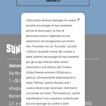
✕
Utilizziamo diverse tipologie di cookie
ed altre tecnologie di tracciamento,
anche di terze parti, al fine di
personalizzare e migliorare la tua
esperienza di navigazione sul nostro
sito. Facendo clic su "Accetta", accetti
l'utilizzo da parte nostra dei cookie e
delle ulteriori tecnologie di tracciamento
per gli scopi indicati nella nostra
Sunroom S.p.A – Sede Legale
informativa sull'utilizzo dei Cookie
Via Mercadante, 10 – 47841 Cattolica RN – Italy
(https://www.sunroom.it/it/privacy-
policy/), diversamente selezionando il
T. +39 0541 834011
tasto “Rifiuta” potrai rifiutare tutti i
info@sunroom.it
cookie diversi dai necessari. Altrimenti,
cliccando sul tasto "Personalizza", potrai
Numero REA RN – 225109
manifestare il tuo consenso soltanto per
C.F. e nr. iscrizione al Registro Imprese 07879990153
alcune tipologie di cookie o altre