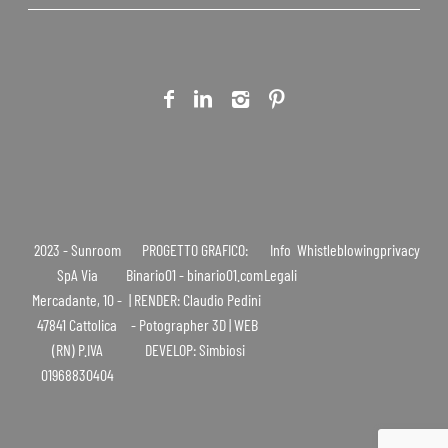
2023 - Sunroom
PROGETTO GRAFICO:
Info
Whistleblowing
privacy
SpA Via
Binario01 - binario01.com
Legali
Mercadante, 10 -
| RENDER: Claudio Pedini
47841 Cattolica
- Potographer 3D | WEB
(RN) P.IVA
DEVELOP: Simbiosi
01968830404