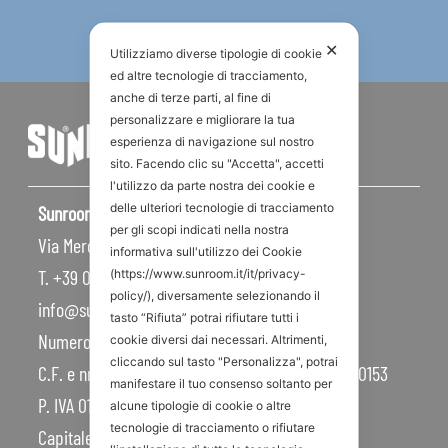
✕
Utilizziamo diverse tipologie di cookie
ed altre tecnologie di tracciamento,
anche di terze parti, al fine di
personalizzare e migliorare la tua
esperienza di navigazione sul nostro
sito. Facendo clic su "Accetta", accetti
l'utilizzo da parte nostra dei cookie e
delle ulteriori tecnologie di tracciamento
Sunroom S.p.A – Sede Legale
per gli scopi indicati nella nostra
Via Mercadante, 10 – 47841 Cattolica RN – Italy
informativa sull'utilizzo dei Cookie
T. +39 0541 834011
(https://www.sunroom.it/it/privacy-
policy/), diversamente selezionando il
info@sunroom.it
tasto “Rifiuta” potrai rifiutare tutti i
Numero REA RN – 225109
cookie diversi dai necessari. Altrimenti,
cliccando sul tasto "Personalizza", potrai
C.F. e nr. iscrizione al Registro Imprese 07879990153
manifestare il tuo consenso soltanto per
P. IVA 01968830404
alcune tipologie di cookie o altre
tecnologie di tracciamento o rifiutare
Capitale Sociale 450.000,00 I.V.