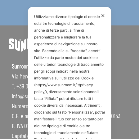
✕
Utilizziamo diverse tipologie di cookie
ed altre tecnologie di tracciamento,
anche di terze parti, al fine di
personalizzare e migliorare la tua
esperienza di navigazione sul nostro
sito. Facendo clic su "Accetta", accetti
l'utilizzo da parte nostra dei cookie e
delle ulteriori tecnologie di tracciamento
Sunroom S.p.A – Sede Legale
per gli scopi indicati nella nostra
Via Mercadante, 10 – 47841 Cattolica RN – Italy
informativa sull'utilizzo dei Cookie
T. +39 0541 834011
(https://www.sunroom.it/it/privacy-
policy/), diversamente selezionando il
info@sunroom.it
tasto “Rifiuta” potrai rifiutare tutti i
Numero REA RN – 225109
cookie diversi dai necessari. Altrimenti,
cliccando sul tasto "Personalizza", potrai
C.F. e nr. iscrizione al Registro Imprese 07879990153
manifestare il tuo consenso soltanto per
P. IVA 01968830404
alcune tipologie di cookie o altre
tecnologie di tracciamento o rifiutare
Capitale Sociale 450.000,00 I.V.