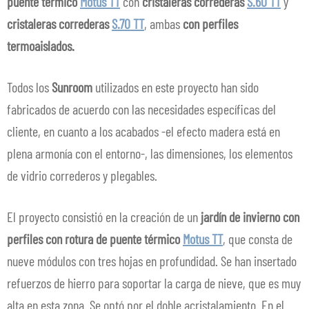
puente térmico
Motus TT
con
cristaleras correderas
S.60 TT
y
cristaleras correderas
S.70 TT
, ambas
con perfiles
termoaislados.
Todos los
Sunroom
utilizados en este proyecto han sido
fabricados de acuerdo con las necesidades específicas del
cliente, en cuanto a los acabados -el efecto madera está en
plena armonía con el entorno-, las dimensiones, los elementos
de vidrio correderos y plegables.
El proyecto consistió en la creación de un
jardín de invierno con
perfiles con rotura de puente térmico
Motus TT
, que consta de
nueve módulos con tres hojas en profundidad. Se han insertado
refuerzos de hierro para soportar la carga de nieve, que es muy
alta en esta zona. Se optó por el doble acristalamiento. En el