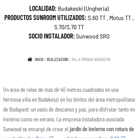
LOCALIDAD:
Budakeski (Ungheria)
CONTACTOS
PRODUCTOS SUNROOM UTILIZADOS:
S.60 TT
,
Motus TT
,
ES
Expa
S.70/S.70 TT
SOCIO INSTALADOR:
Sunwood SRO
el
men
hijo
INICIO
REALIZZAZIONI
VILLA PRIVADA BUDAKESKI
Un área de relax de más de 40 metros cuadrados en una
hermosa villa en Budakeszi en los límites del área metropolitana
de Budapest: un oasis de descanso y paz, para disfrutar tanto en
invierno como en verano. La empresa instaladora asociada
Sunwood se encargó de crear el
jardín de invierno con rotura de