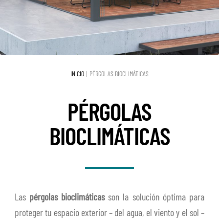
el
hijo
Cristaleras correderas
Expa
men
el
hijo
Sistemas de Oscurecimiento
Expa
men
el
hijo
Praesidium
Expa
men
INICIO
PÉRGOLAS BIOCLIMÁTICAS
el
hijo
Cerramientos
Expa
men
PÉRGOLAS
el
hijo
PROYECTOS
men
BIOCLIMÁTICAS
hijo
PARTICULARES
CONTRACT
FAQ
Las
pérgolas bioclimáticas
son la solución óptima para
proteger tu espacio exterior – del agua, el viento y el sol –