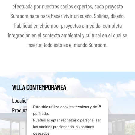
efectuada por nuestros socios expertos, cada proyecto
Sunroom nace para hacer vivir un sueño. Solidez, diseño,
fiabilidad en el tiempo, proyectos a medida, completa
integración en el contexto ambiental y cultural en el cual se
inserta: todo esto es el mundo Sunroom.
VILLA CONTEMPORÁNEA
Localidad:
Karaka, Auckland (New Zealand)
✕
Este sitio utiliza cookies técnicas y de
Productos Sunroom utilizados:
Oskura Orienta
perfilado.
Puedes aceptar, rechazar o personalizar
las cookies presionando los botones
deseados.