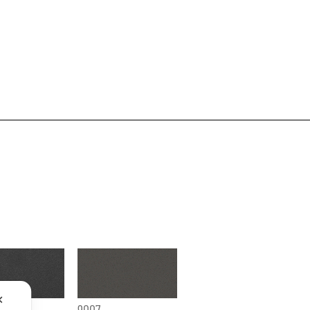
✕
paco
9007