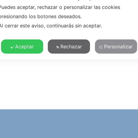
Puedes aceptar, rechazar o personalizar las cookies
presionando los botones deseados.
Al cerrar este aviso, continuarás sin aceptar.
1013
9016
T10
Aceptar
Rechazar
Personalizar
lores representadas son puramente indicativas. Para el verdadero r