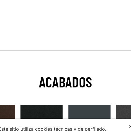
ACABADOS
Este sitio utiliza cookies técnicas y de perfilado.
ol
9005 Opaco
Gris mármol
7016 O