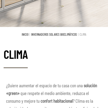
Sistemas Tuttovetro
Expa
el
Jardines de invierno
Expa
men
el
hijo
Cristaleras plegables
Expa
men
INICIO
INVERNADEROS SOLARES BIOCLIMÁTICOS
CLIMA
el
hijo
Cristaleras correderas
Expa
men
CLIMA
el
hijo
Sistemas de Oscurecimiento
Expa
men
el
hijo
Praesidium
Expa
men
el
hijo
Cerramientos
Expa
men
¿Quiere aumentar el espacio de tu casa con una
solución
el
hijo
«green»
que respete el medio ambiente, reduzca el
PROYECTOS
men
consumo y mejore tu
confort habitacional
? Clima es la
hijo
PARTICULARES