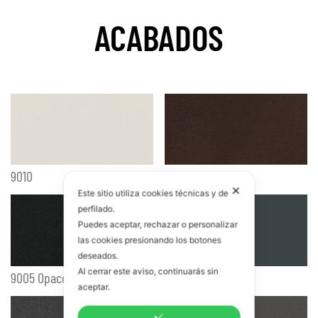
ACABADOS
9010
Marrón mármol
✕
Este sitio utiliza cookies técnicas y de
perfilado.
Puedes aceptar, rechazar o personalizar
las cookies presionando los botones
deseados.
Al cerrar este aviso, continuarás sin
9005 Opaco
Gris mármol
aceptar.