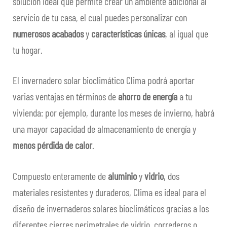
solución ideal que permite crear un ambiente adicional al
servicio de tu casa, el cual puedes personalizar con
CONTRACT
numerosos acabados
y
características
únicas
, al igual que
tu hogar.
FAQ
DESTACADOS
El invernadero solar bioclimático Clima podrá aportar
varias ventajas en términos de
ahorro de energía
a tu
CONTACTOS
vivienda: por ejemplo, durante los meses de invierno, habrá
una mayor capacidad de almacenamiento de energía y
ES
Expa
menos pérdida de calor
.
el
men
Compuesto enteramente de
aluminio
y
vidrio
, dos
hijo
materiales resistentes y duraderos, Clima es ideal para el
diseño de invernaderos solares bioclimáticos gracias a los
diferentes cierres perimetrales de vidrio, correderos o