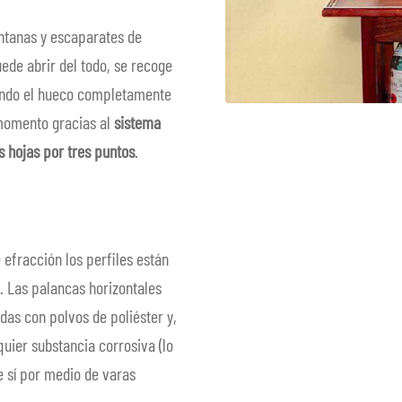
entanas y escaparates de
uede abrir del todo, se recoge
ejando el hueco completamente
 momento gracias al
sistema
s hojas por tres puntos
.
e efracción los perfiles están
o. Las palancas horizontales
das con polvos de poliéster y,
quier substancia corrosiva (lo
e sí por medio de varas