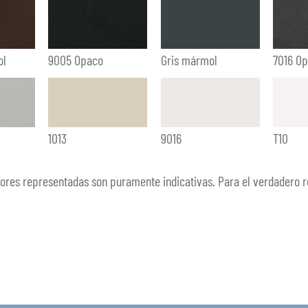
ol
9005 Opaco
Gris mármol
7016 O
1013
9016
T10
lores representadas son puramente indicativas. Para el verdadero r