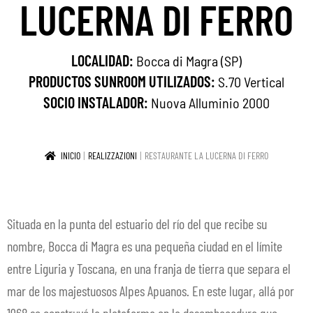
LUCERNA DI FERRO
CONTACTOS
ES
LOCALIDAD:
Expa
Bocca di Magra (SP)
PRODUCTOS SUNROOM UTILIZADOS:
S.70 Vertical
el
SOCIO INSTALADOR:
Nuova Alluminio 2000
men
hijo
INICIO
REALIZZAZIONI
RESTAURANTE LA LUCERNA DI FERRO
Situada en la punta del estuario del río del que recibe su
nombre, Bocca di Magra es una pequeña ciudad en el límite
entre Liguria y Toscana, en una franja de tierra que separa el
mar de los majestuosos Alpes Apuanos. En este lugar, allá por
1968 se construyó la plataforma en la desembocadura que