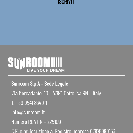
Sunroom S.p.A – Sede Legale
Via Mercadante, 10 – 47841 Cattolica RN – Italy
T. +39 0541 834011
info@sunroom.it
Numero REA RN – 225109
C.F. e nr. iscrizione al Registro Imprese 07879990153