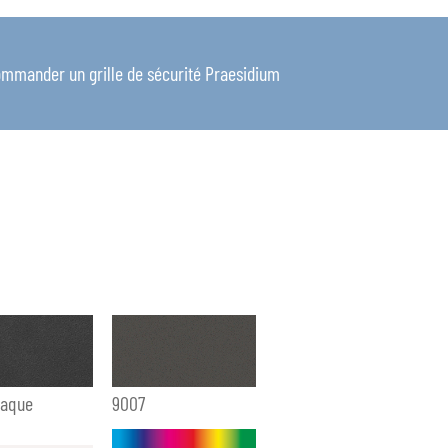
mander un grille de sécurité Praesidium
paque
9007