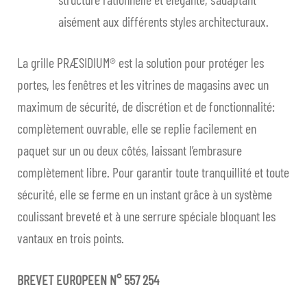
aisément aux différents styles architecturaux.
Portes et fenêtres
Ouvri
le
La grille PRÆSIDIUM® est la solution pour protéger les
RÉALISATIONS
men
portes, les fenêtres et les vitrines de magasins avec un
enfan
PARTICULIERS
maximum de sécurité, de discrétion et de fonctionnalité:
complètement ouvrable, elle se replie facilement en
CONTRACT
paquet sur un ou deux côtés, laissant l’embrasure
complètement libre. Pour garantir toute tranquillité et toute
FAQ
sécurité, elle se ferme en un instant grâce à un système
EN ÉVIDENCE
coulissant breveté et à une serrure spéciale bloquant les
vantaux en trois points.
NOUS CONTACTER
BREVET EUROPEEN N° 557 254
FR
Ouvri