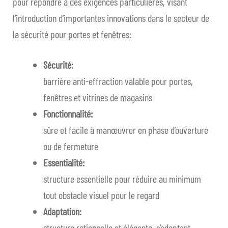
pour répondre à des exigences particulières, visant
le
enfan
Baies vitrées coulissantes
Ouvri
l’introduction d’importantes innovations dans le secteur de
men
le
la sécurité pour portes et fenêtres:
enfan
Systèmes d’occultation
Ouvri
men
le
enfan
Sécurité:
Praesidium
Ouvri
men
barrière anti-effraction valable pour portes,
le
enfan
X.4
fenêtres et vitrines de magasins
men
Fonctionnalité:
enfan
P.450
sûre et facile à manœuvrer en phase d’ouverture
P.600
ou de fermeture
Essentialité:
FISSA
structure essentielle pour réduire au minimum
tout obstacle visuel pour le regard
ANTA
Adaptation:
Q.7
structure rationnelle et élégante, s’adaptant