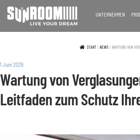
UNTERNEHMEN
PRO
Zur
Zum
Navigation
Inhalt
springen
springen
START
NEWS
WARTUNG VON VER
1 Juni 2026
Wartung von Verglasungen
Leitfaden zum Schutz Ihre