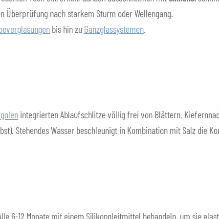
hen Überprüfung nach starkem Sturm oder Wellengang.
beverglasungen
bis hin zu
Ganzglassystemen
.
rgolen
integrierten Ablaufschlitze völlig frei von Blättern, Kiefern
st). Stehendes Wasser beschleunigt in Kombination mit Salz die Ko
Alle 6-12 Monate mit einem Silikongleitmittel behandeln, um sie elas