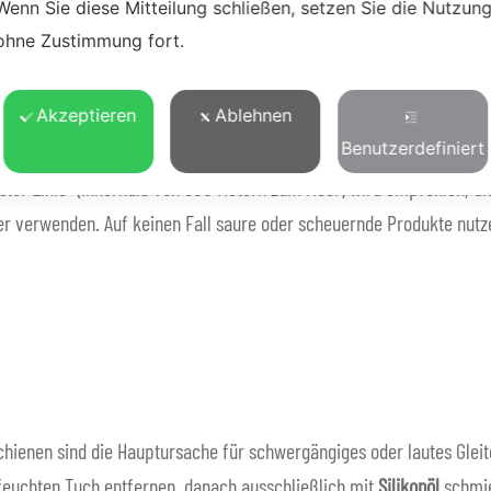
Wenn Sie diese Mitteilung schließen, setzen Sie die Nutzun
ohne Zustimmung fort.
Akzeptieren
Ablehnen
Benutzerdefiniert
rster Linie“ (innerhalb von 500 Metern zum Meer) wird empfohlen, di
 verwenden. Auf keinen Fall saure oder scheuernde Produkte nutzen
hienen sind die Hauptursache für schwergängiges oder lautes Gleit
euchten Tuch entfernen, danach ausschließlich mit
Silikonöl
schmie