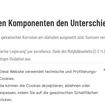
hen Komponenten den Unterschi
galvanischen Korrosion am stärksten ausgesetzt sind. Sunroom verw
Marine-Legierung“ par excellence. Dank des Molybdänanteils (2-3 %) 
stigen Oxidation aus.
Diese Website verwendet technische und Profilierungs-
Cookies.
Sie können die Cookies akzeptieren, ablehnen oder
gramm
anpassen, indem Sie auf die gewünschten Schaltflächen
klicken.
rchgeführt werden. Was den Unterschied macht, ist die Regelmäßigk