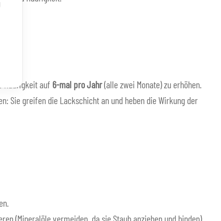
g
e Häufigkeit auf
6-mal pro Jahr
(alle zwei Monate) zu erhöhen.
: Sie greifen die Lackschicht an und heben die Wirkung der
en.
ren (Mineralöle vermeiden, da sie Staub anziehen und binden).