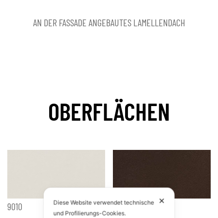
GEKOPPELTE MODULE AUF BEIDEN SEITEN (BREITE UND TIEFE)
OBERFLÄCHEN
✕
Diese Website verwendet technische
9010
Marmorbraun
und Profilierungs-Cookies.