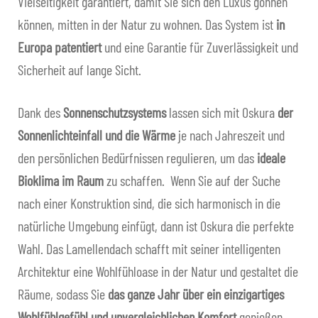
Vielseitigkeit garantiert, damit Sie sich den Luxus gönnen
können, mitten in der Natur zu wohnen. Das System ist
in
CONTRACT
Europa patentiert
und eine Garantie für Zuverlässigkeit und
Sicherheit auf lange Sicht.
FAQ
NEWS
Dank des
Sonnenschutzsystems
lassen sich mit Oskura
der
Sonnenlichteinfall und die Wärme
je nach Jahreszeit und
KONTAKT
den persönlichen Bedürfnissen regulieren, um das
ideale
Bioklima im Raum
zu schaffen. Wenn Sie auf der Suche
DE
Unte
nach einer Konstruktion sind, die sich harmonisch in die
ausk
natürliche Umgebung einfügt, dann ist Oskura die perfekte
Wahl. Das Lamellendach schafft mit seiner intelligenten
Architektur eine Wohlfühloase in der Natur und gestaltet die
Räume, sodass Sie
das ganze Jahr über ein einzigartiges
Wohlfühlgefühl und unvergleichlichen Komfort
genießen