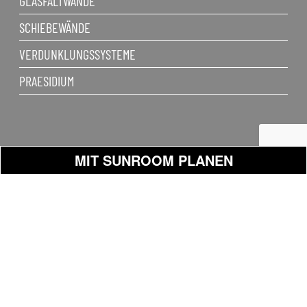
GLASFALTWÄNDE
SCHIEBEWÄNDE
VERDUNKLUNGSSYSTEME
PRAESIDIUM
MIT SUNROOM PLANEN
2023 - Sunroom SpA Via
PROGETTO GRAFICO: Binario01 -
privacy
Mercadante, 10 - 47841
binario01.com | RENDER: Claudio
Cattolica (RN) P.IVA
Pedini - Potographer 3D | WEB