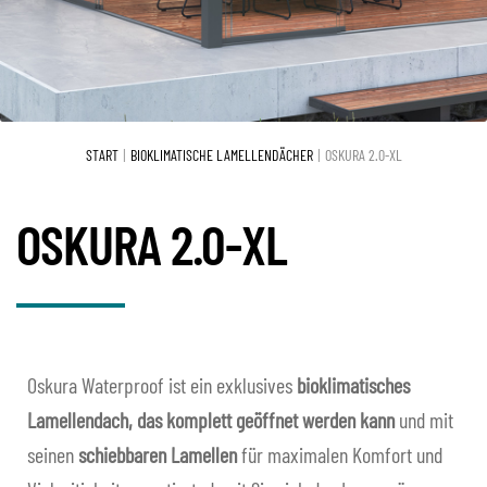
ausk
Bioklimatische Pergolen
Unte
ausk
„Tuttovetro“ Ganzglas-Systeme
Unte
ausk
Glasfaltwände
Unte
START
BIOKLIMATISCHE LAMELLENDÄCHER
OSKURA 2.0-XL
ausk
Schiebewände
Unte
OSKURA 2.0-XL
ausk
Verdunklungssysteme
Unte
ausk
Praesidium
Unte
ausk
Schließen
Unte
Oskura Waterproof ist ein exklusives
bioklimatisches
ausk
Lamellendach, das komplett geöffnet werden kann
und mit
PROJEKTE
seinen
schiebbaren Lamellen
für maximalen Komfort und
PRIVATKUNDEN