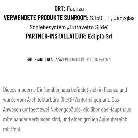
ORT:
Faenza
KONTAKT
VERWENDETE PRODUKTE SUNROOM:
S.150 TT
,
Ganzglas
DE
Unte
Schiebesystem „Tuttovetro Slide“
PARTNER-INSTALLATEUR:
Edilpiù Srl
ausk
START
REALIZZAZIONI
HAUS MIT POOL IN FAENZA
Dieses moderne Einfamilienhaus befindet sich in Faenza und
wurde vom Architekturbüro Ghetti-Venturini geplant. Das
Anwesen umfasst zwei Nebengebäude, die über das Haupthaus
miteinander verbunden sind, und einen großen Außenbereich
mit Pool.