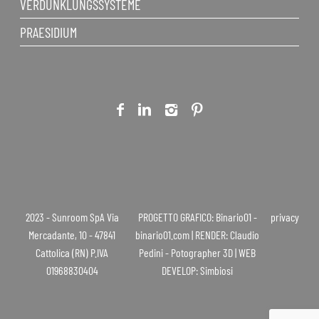
VERDUNKLUNGSSYSTEME
PRAESIDIUM
2023 - Sunroom SpA Via
PROGETTO GRAFICO: Binario01 -
privacy
Mercadante, 10 - 47841
binario01.com | RENDER: Claudio
Cattolica (RN) P.IVA
Pedini - Potographer 3D | WEB
01968830404
DEVELOP: Simbiosi